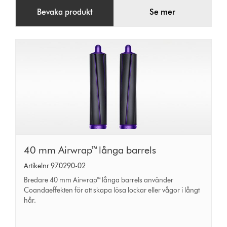
Bevaka produkt
Se mer
40
40 mm Airwrap™ långa barrels
mm
Artikelnr 970290-02
Airwrap™
Bredare 40 mm Airwrap™ långa barrels använder
långa
Coandaeffekten för att skapa lösa lockar eller vågor i långt
hår.
barrels