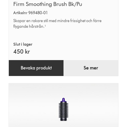
Firm
Firm Smoothing Brush Bk/Pu
Smoothing
Artikelnr 969480-01
Brush
Skapar en rakare stil med mindre frissighet och färre
Bk/Pu
flygande hårstrån.¹
Slut i lager
450 kr
Bevaka produkt
Se mer