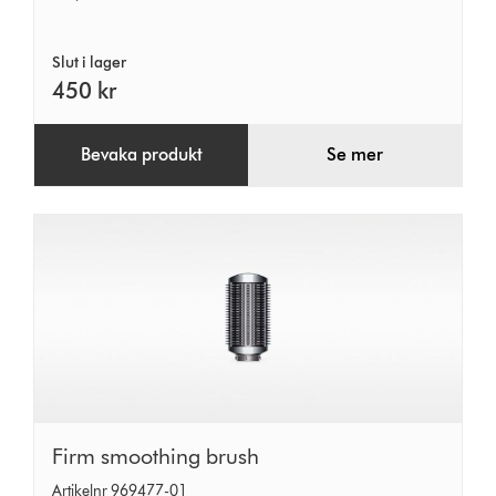
Slut i lager
450 kr
Bevaka produkt
Se mer
Firm
Firm smoothing brush
smoothing
Artikelnr 969477-01