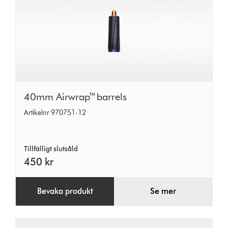
40mm
40mm Airwrap™ barrels
Airwrap™
Artikelnr 970751-12
barrels
Tillfälligt slutsåld
450 kr
Bevaka produkt
Se mer