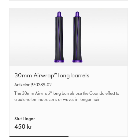
30mm
30mm Airwrap™ long barrels
Airwrap™
Artikelnr 970289-02
long
The 30mm Airwrap™ long barrels use the Coanda effect to
barrels
create voluminous curls or waves in longer hair.
Slut i lager
450 kr