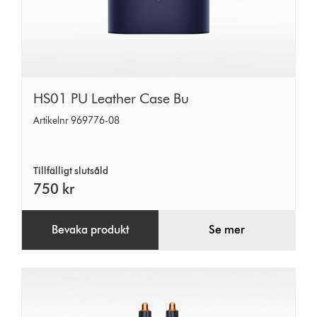
HS01
HS01 PU Leather Case Bu
PU
Artikelnr 969776-08
Leather
Case
Tillfälligt slutsåld
Bu
750 kr
Bevaka produkt
Se mer