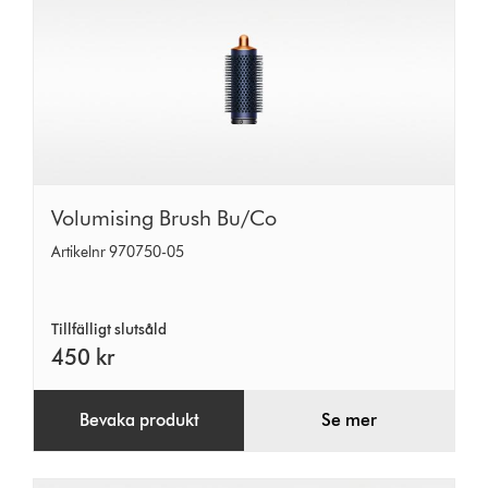
Volumising
Volumising Brush Bu/Co
Brush
Artikelnr 970750-05
Bu/Co
Tillfälligt slutsåld
450 kr
Bevaka produkt
Se mer