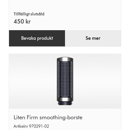
Tillfälligt slutsåld
450 kr
Bevaka produkt
Se mer
Liten
Liten Firm smoothing-borste
Firm
Artikelnr 970291-02