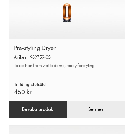
Pre-
Pre-styling Dryer
styling
Artikelnr 969759-05
Dryer
Takes hair from wet to damp, ready for styling.
Tillfälligt slutsåld
450 kr
Bevaka produkt
Se mer