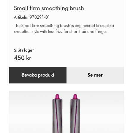
Small
Small firm smoothing brush
firm
Artikelnr 970291-01
smoothing
The Small firm smoothing brush is engineered to create a
brush
smoother style with less frizz for short hair and fringes.
Slut i lager
450 kr
Bevaka produkt
Se mer