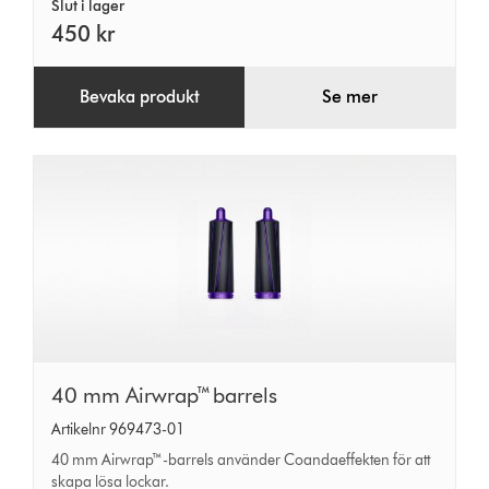
Slut i lager
450 kr
Bevaka produkt
Se mer
40
40 mm Airwrap™ barrels
mm
Artikelnr 969473-01
Airwrap™
40 mm Airwrap™-barrels använder Coandaeffekten för att
barrels
skapa lösa lockar.