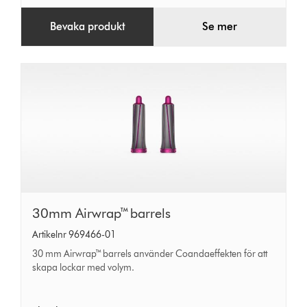
Bevaka produkt
Se mer
30mm
30mm Airwrap™ barrels
Airwrap™
Artikelnr 969466-01
barrels
30 mm Airwrap™ barrels använder Coandaeffekten för att
skapa lockar med volym.