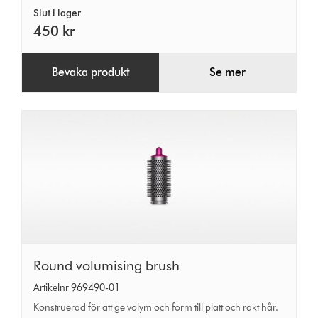
Slut i lager
450 kr
Bevaka produkt
Se mer
Round
Round volumising brush
volumising
Artikelnr 969490-01
brush
Konstruerad för att ge volym och form till platt och rakt hår.