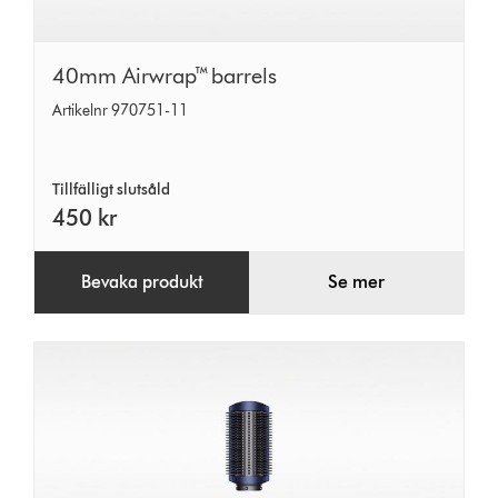
40mm
40mm Airwrap™ barrels
Airwrap™
Artikelnr 970751-11
barrels
Tillfälligt slutsåld
450 kr
Bevaka produkt
Se mer