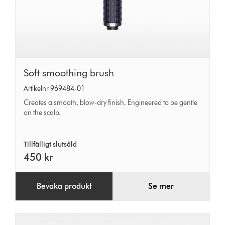
Soft
Soft smoothing brush
smoothing
Artikelnr 969484-01
brush
Creates a smooth, blow-dry finish. Engineered to be gentle
on the scalp.
Tillfälligt slutsåld
450 kr
Bevaka produkt
Se mer