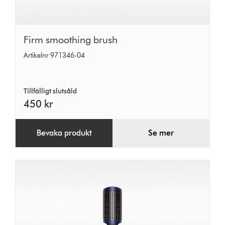
Firm
Firm smoothing brush
smoothing
Artikelnr 971346-04
brush
Tillfälligt slutsåld
450 kr
Bevaka produkt
Se mer