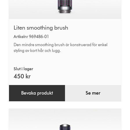
Liten
Liten smoothing brush
smoothing
Artikelnr 969486-01
brush
Den mindre smoothing brush är konstruerad för enkel
styling av kort hår och lugg.
Slut i lager
450 kr
Bevaka produkt
Se mer