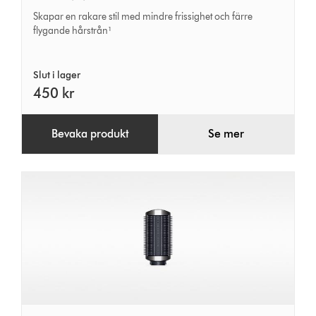
brush
Skapar en rakare stil med mindre frissighet och färre
flygande hårstrån¹
Slut i lager
450 kr
Bevaka produkt
Se mer