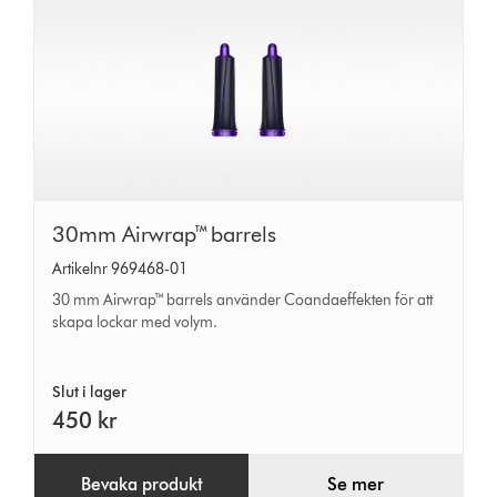
30mm
30mm Airwrap™ barrels
Airwrap™
Artikelnr 969468-01
barrels
30 mm Airwrap™ barrels använder Coandaeffekten för att
skapa lockar med volym.
Slut i lager
450 kr
Bevaka produkt
Se mer