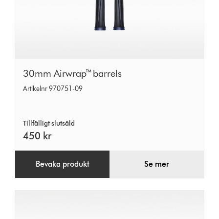
30mm
30mm Airwrap™ barrels
Airwrap™
Artikelnr 970751-09
barrels
Tillfälligt slutsåld
450 kr
Bevaka produkt
Se mer