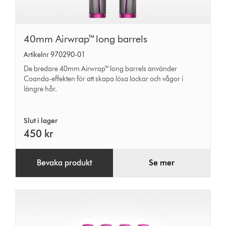
40mm
40mm Airwrap™ long barrels
Airwrap™
Artikelnr 970290-01
long
De bredare 40mm Airwrap™ long barrels använder
barrels
Coanda-effekten för att skapa lösa lockar och vågor i
längre hår.
Slut i lager
450 kr
Bevaka produkt
Se mer