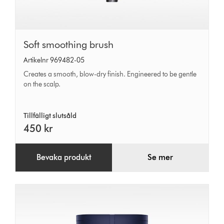
Soft
Soft smoothing brush
smoothing
Artikelnr 969482-05
brush
Creates a smooth, blow-dry finish. Engineered to be gentle
on the scalp.
Tillfälligt slutsåld
450 kr
Bevaka produkt
Se mer