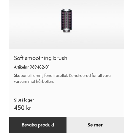
Soft
Soft smoothing brush
smoothing
Artikelnr 969482-01
brush
Skapar ett jämnt, fönat resultat. Konstruerad för att vara
varsam mot hårbotten.
Slut i lager
450 kr
Bevaka produkt
Se mer