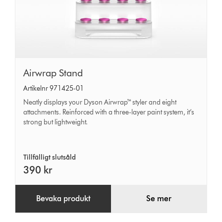
Airwrap
Airwrap Stand
Stand
Artikelnr 971425-01
Neatly displays your Dyson Airwrap™ styler and eight
attachments. Reinforced with a three-layer paint system, it’s
strong but lightweight.
Tillfälligt slutsåld
390 kr
Bevaka produkt
Se mer