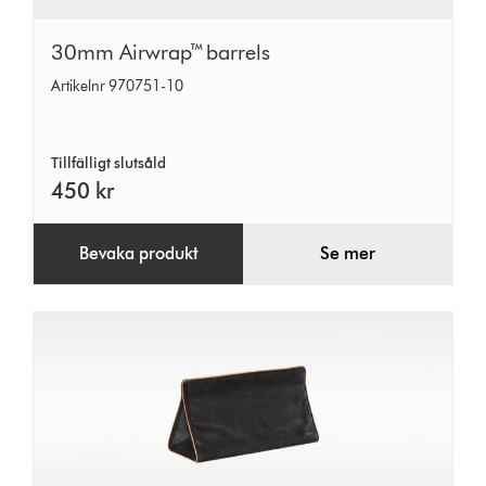
30mm
30mm Airwrap™ barrels
Airwrap™
Artikelnr 970751-10
barrels
Tillfälligt slutsåld
450 kr
Bevaka produkt
Se mer