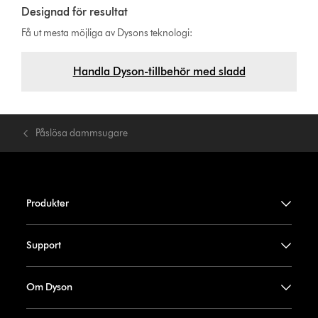
Designad för resultat
Få ut mesta möjliga av Dysons teknologi:
Handla Dyson-tillbehör med sladd
Påslösa dammsugare
Produkter
Support
Om Dyson