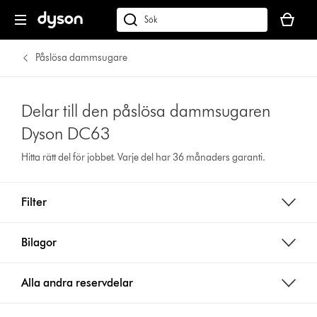
Kundvag
är
Sök
tom
på
dyson.se
Påslösa dammsugare
Delar till den påslösa dammsugaren
Dyson DC63
Hitta rätt del för jobbet. Varje del har 36 månaders garanti.
Filter
Bilagor
Alla andra reservdelar