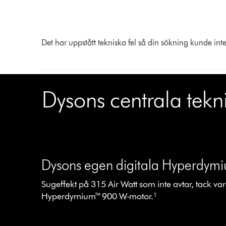
Det har uppstått tekniska fel så din sökning kunde inte
Dysons centrala tekn
This
is
a
Dysons egen digitala Hyperdy
carousel
Sugeffekt på 315 Air Watt som inte avtar, tack va
with
Hyperdymium™ 900 W-motor.¹
slides.
Use
Next