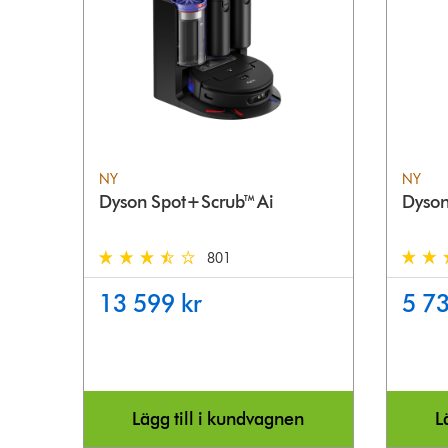
NY
NY
Dyson Spot+Scrub™ Ai
Dyson
801
3.5 stars out of 5 from 801 Reviews
4.4 sta
13 599 kr
5 73
Lägg till i kundvagnen
L