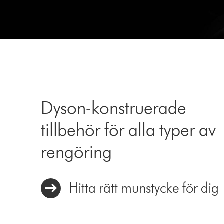
a
slide
with
the
slide
dots.
Dyson-konstruerade
tillbehör för alla typer av
rengöring
Hitta rätt munstycke för dig