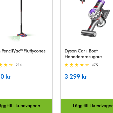
 PencilVac™ Fluffycones
Dyson Car+Boat
Handdammsugare
214
475
rs out of 5 from 214 Reviews
4.3 stars out of 5 from 475 
0 kr
3 299 kr
ägg till i kundvagnen
Lägg till i kundvagn