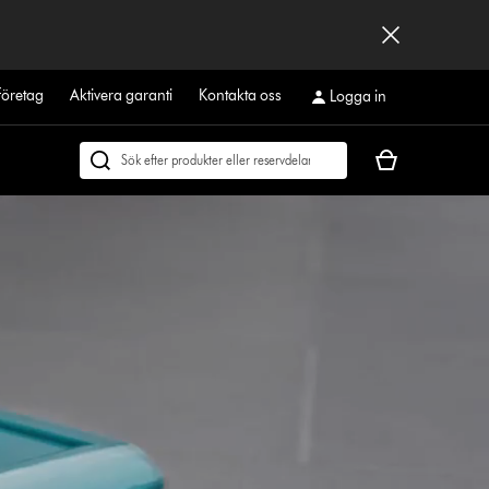
företag
Aktivera garanti
Kontakta oss
Logga in
Kundvagnen
Sök
är
på
tom
dyson.se