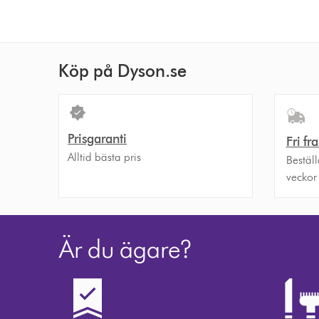
Köp på Dyson.se
Prisgaranti
Fri fr
Alltid bästa pris
Bestäl
veckor
Är du ägare?