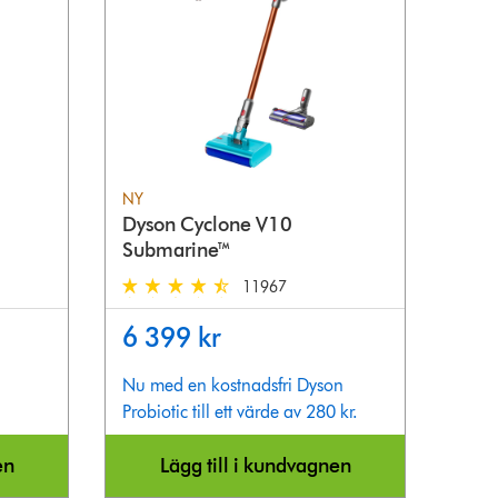
NY
Dyson Cyclone V10
Submarine™
11967
Reviews
4.5 stars out of 5 from 11967 Reviews
6 399 kr
Nu med en kostnadsfri Dyson
Probiotic till ett värde av 280 kr.
en
Lägg till i kundvagnen