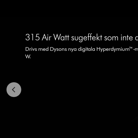
This
is
a
315 Air Watt sugeffekt som inte 
carousel
Drivs med Dysons nya digitala Hyperdymium™-
with
W.
slides.
Use
Next
and
Previous
buttons
to
navigate,
or
jump
to