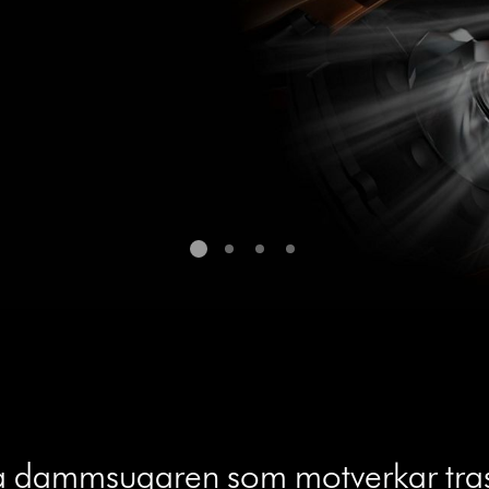
ösa dammsugaren som motverkar tras