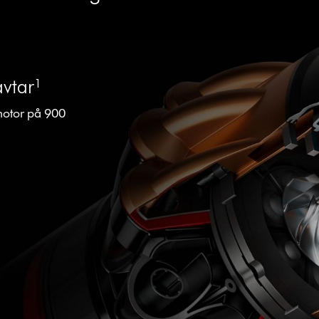
avtar¹
motor på 900