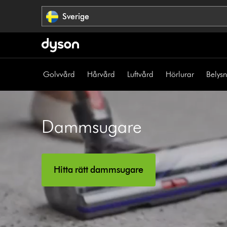
Hoppa
Sverige
över
navigering
Golvvård
Hårvård
Luftvård
Hörlurar
Belys
Dammsugare
Hitta rätt dammsugare