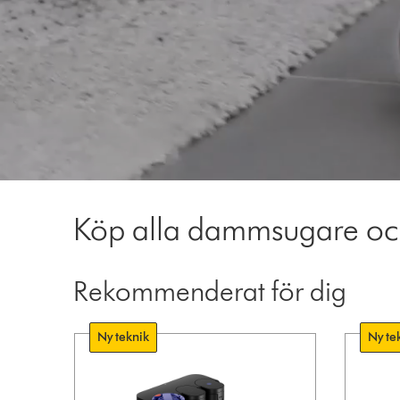
Video
Transcript
Köp alla dammsugare och
Rekommenderat för dig
Ny teknik
Ny te