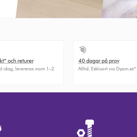
akt* och returer
40 dagar på prov
ld idag, levereras inom 1–2
Alltid. Exklusivt via Dyson.se*