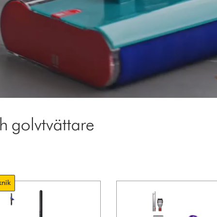
 golvtvättare
knik