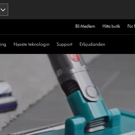
Bli Medlem
Hitta butik
För 
ning
Nyaste teknologin
Support
Erbjudanden
Open
video
transcript