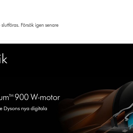
 slutföras. Försök igen senare
ik
mium™ 900 W-motor
re Dysons nya digitala