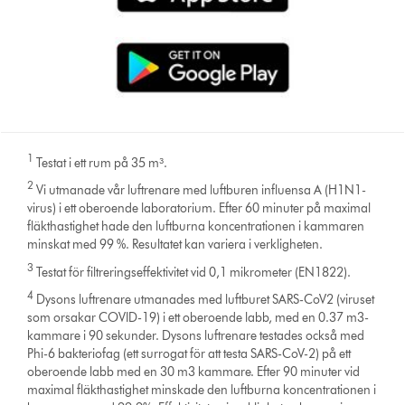
1
Testat i ett rum på 35 m³.
2
Vi utmanade vår luftrenare med luftburen influensa A (H1N1-
virus) i ett oberoende laboratorium. Efter 60 minuter på maximal
fläkthastighet hade den luftburna koncentrationen i kammaren
minskat med 99 %. Resultatet kan variera i verkligheten.
3
Testat för filtreringseffektivitet vid 0,1 mikrometer (EN1822).
4
Dysons luftrenare utmanades med luftburet SARS-CoV2 (viruset
som orsakar COVID-19) i ett oberoende labb, med en 0.37 m3-
kammare i 90 sekunder. Dysons luftrenare testades också med
Phi-6 bakteriofag (ett surrogat för att testa SARS-CoV-2) på ett
oberoende labb med en 30 m3 kammare. Efter 90 minuter vid
maximal fläkthastighet minskade den luftburna koncentrationen i