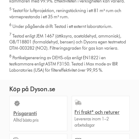
kammaren med 99.9%. Effektiviteten i verkligheten kan variera.
5
Testat för luftprojektion, reningstäckning i ett 81 m³ rum och
värmeprestanda i ett 35 m³ rum.
6
Under pågående drift. Testad i ett externt laboratorium.
7
Testad enligt JEM 1467 (ättiksyra, acetaldehyd, ammoniak),
GB/T18801 (formaldehyd, bensen) och Dysons egen testmetod
DTM-003282 (NO2). Filtreringsgraden för gas kan variera.
8
Partikelgenerering av DEHS-olja enligt EN1822 i en
testkammare enligt ASTM F3150. Testad i Max mode av IBR
Laboratories (USA) för filtereffektivitet över 99,95 %.
Köp på Dyson.se
Fri frakt* och returer
Prisgaranti
Levereras inom 1–2
Alltid bästa pris
arbetsdagar