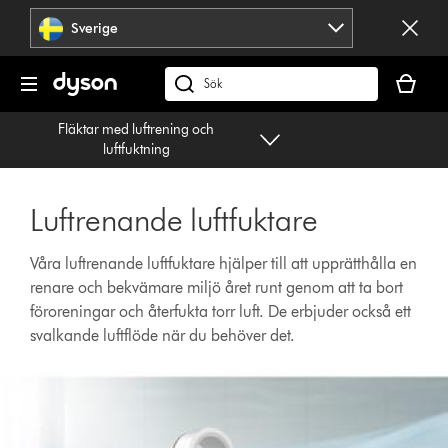
Hoppa
Sverige
över
navigering
Kundvag
är
Sök
tom
på
Fläktar med luftrening och
dyson.se
luftfuktning
Luftrenande luftfuktare
Våra luftrenande luftfuktare hjälper till att upprätthålla en
renare och bekvämare miljö året runt genom att ta bort
föroreningar och återfukta torr luft. De erbjuder också ett
svalkande luftflöde när du behöver det.