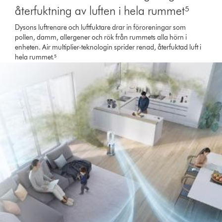
återfuktning av luften i hela rummet⁵
Dysons luftrenare och luftfuktare drar in föroreningar som
pollen, damm, allergener och rök från rummets alla hörn i
enheten. Air multiplier-teknologin sprider renad, återfuktad luft i
hela rummet.⁵