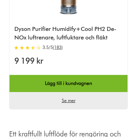
Dyson Purifier Humidify+Cool PH2 De-
NOx luftrenare, luftfuktare och fläkt
3.5 stjärnor av 5 från 183 Ratings
3.5
/5
(183)
9 199 kr
Lägg till i kundvagnen
Se mer
Ett kraftfullt luftflöde för rengöring och