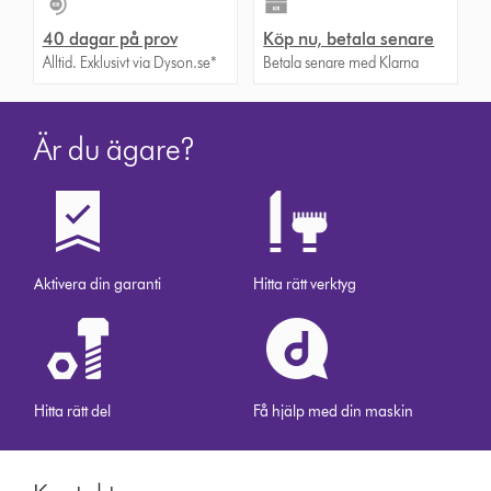
40 dagar på prov
Köp nu, betala senare
Alltid. Exklusivt via Dyson.se*
Betala senare med Klarna
Är du ägare?
Aktivera din garanti
Hitta rätt verktyg
Hitta rätt del
Få hjälp med din maskin