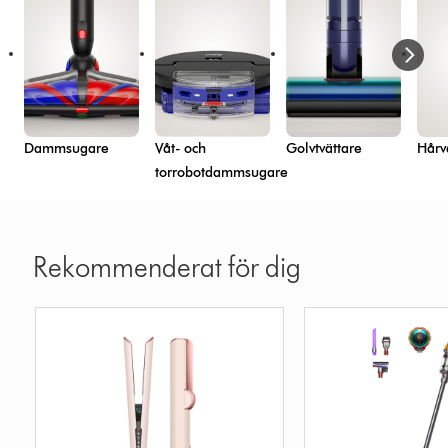
Dammsugare
Våt- och
Golvtvättare
Hårv
torrobotdammsugare
Rekommenderat för dig