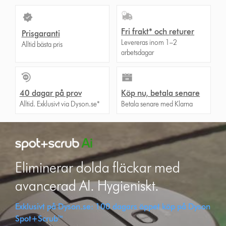
Fri frakt* och returer
Prisgaranti
Levereras inom 1–2
Alltid bästa pris
arbetsdagar
40 dagar på prov
Köp nu, betala senare
Alltid. Exklusivt via Dyson.se*
Betala senare med Klarna
Eliminerar dolda fläckar med
avancerad AI. Hygieniskt.
Exklusivt på Dyson.se: 100 dagars öppet köp på Dyson
Spot+Scrub™