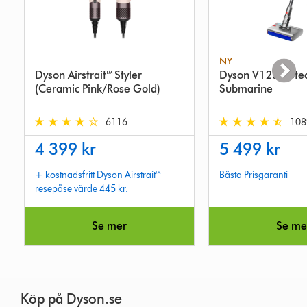
NY
Dyson Airstrait™ Styler
Dyson V12s Detec
(Ceramic Pink/Rose Gold)
Submarine
6116
108
4.4
4.5
4 399 kr
5 499 kr
stars
stars
out
out
+ kostnadsfritt Dyson Airstrait™
Bästa Prisgaranti
of
of
resepåse värde 445 kr.
5
5
from
from
6116
10893
Se mer
Se me
Reviews
Reviews
Köp på Dyson.se