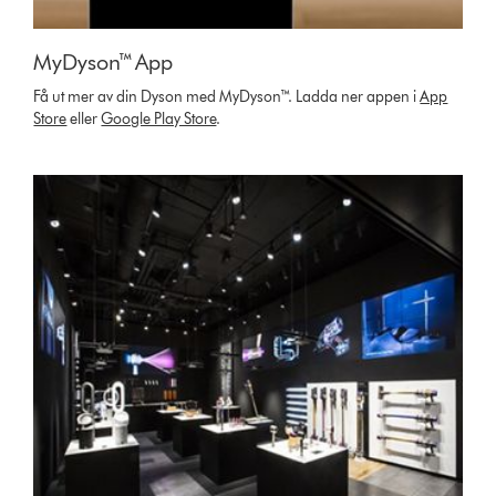
MyDyson™ App
Få ut mer av din Dyson med MyDyson™. Ladda ner appen i
App
Store
eller
Google Play Store
.