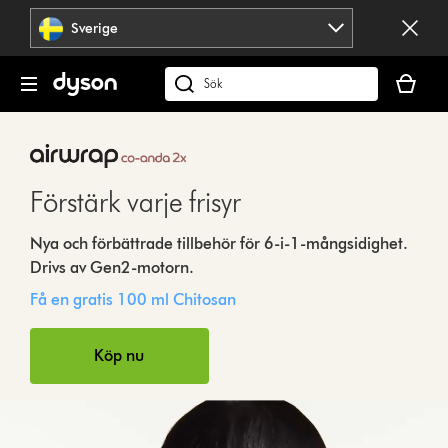
Hoppa
Sverige
över
navigering
Kundvag
är
Sök
tom
på
dyson.se
Förstärk varje frisyr
Nya och förbättrade tillbehör för 6-i-1-mångsidighet.
Drivs av Gen2-motorn.
Open
Få en gratis 100 ml Chitosan
video
transcript
Köp nu