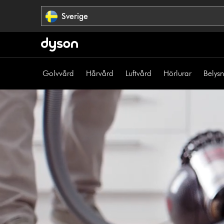
Hoppa
Sverige
över
navigering
Golvvård
Hårvård
Luftvård
Hörlurar
Belys