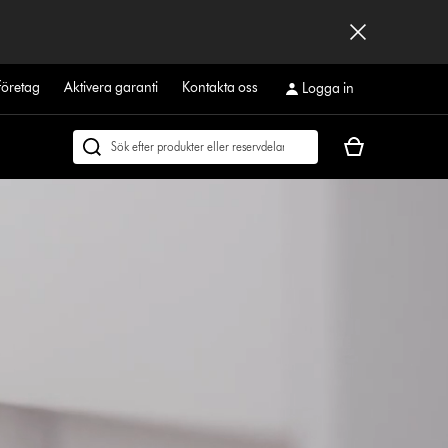
företag
Aktivera garanti
Kontakta oss
Logga in
Kundvagnen
Sök
är
på
tom
dyson.se