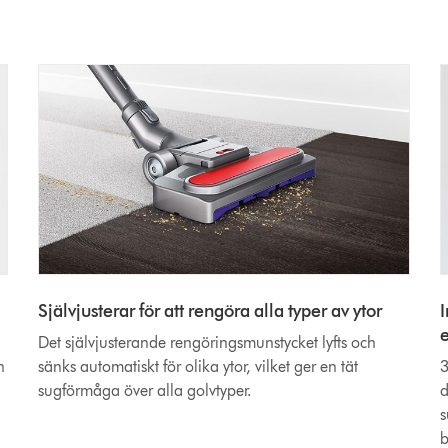
Självjusterar för att rengöra alla typer av ytor
I
e
Det självjusterande rengöringsmunstycket lyfts och
n
sänks automatiskt för olika ytor, vilket ger en tät
3
sugförmåga över alla golvtyper.
d
s
b