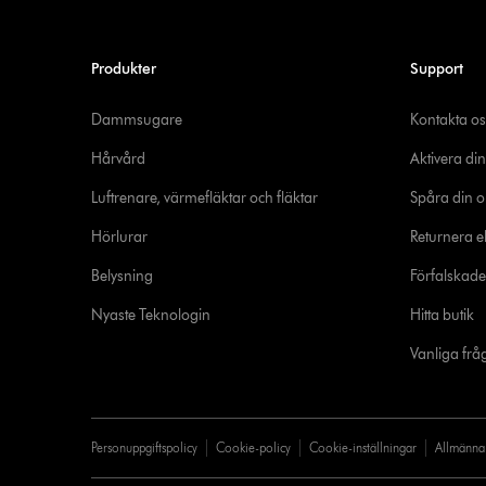
Produkter
Support
Dammsugare
Kontakta os
Hårvård
Aktivera din
Luftrenare, värmefläktar och fläktar
Spåra din o
Hörlurar
Returnera el
Belysning
Förfalskad
Nyaste Teknologin
Hitta butik
Vanliga frå
Personuppgiftspolicy
Cookie-policy
Cookie-inställningar
Allmänna 