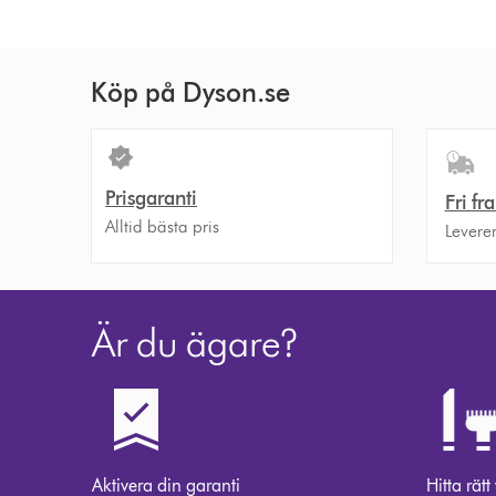
Köp på Dyson.se
Prisgaranti
Fri fr
Alltid bästa pris
Levere
Är du ägare?
Aktivera din garanti
Hitta rätt