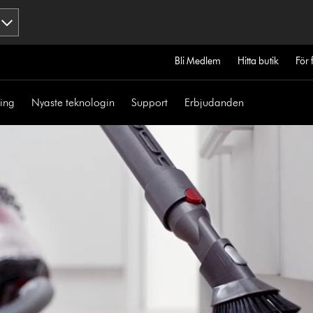
Bli Medlem
Hitta butik
För 
ning
Nyaste teknologin
Support
Erbjudanden
Open
video
transcript