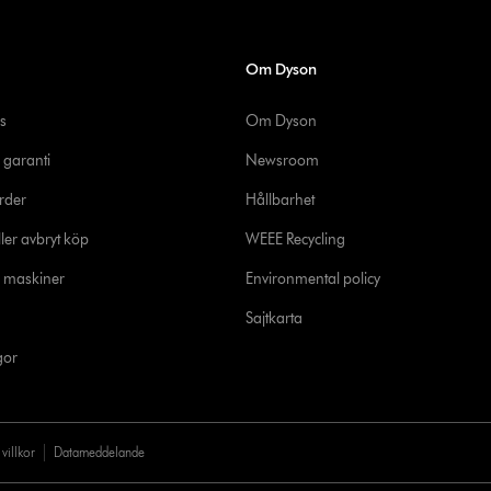
Om Dyson
s
Om Dyson
 garanti
Newsroom
rder
Hållbarhet
ler avbryt köp
WEEE Recycling
e maskiner
Environmental policy
Sajtkarta
gor
villkor
Datameddelande