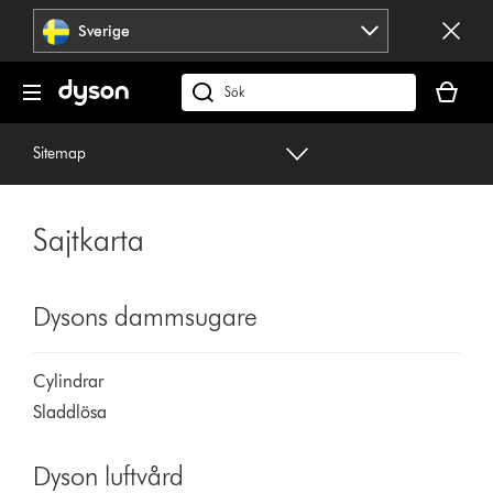
Hoppa
Sverige
över
navigering
Kundvag
är
Sök
tom
på
dyson.se
Sitemap
Sajtkarta
Dysons dammsugare
Cylindrar
Sladdlösa
Dyson luftvård