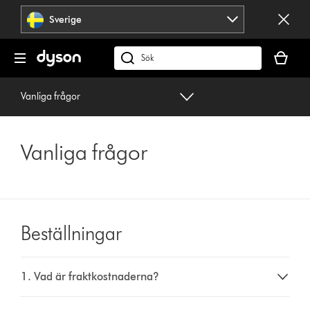
Hoppa
Sverige
över
navigering
Kundvag
är
Sök
tom
på
dyson.se
Vanliga frågor
Vanliga frågor
Beställningar
1. Vad är fraktkostnaderna?