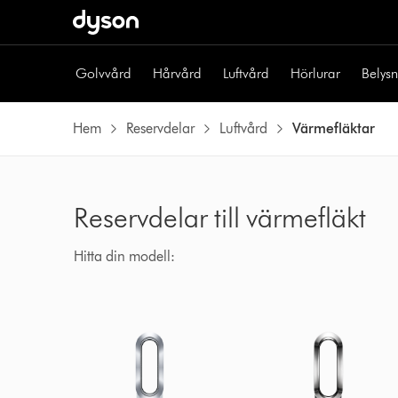
Golvvård
Hårvård
Luftvård
Hörlurar
Belys
Hem
Reservdelar
Luftvård
Värmefläktar
Reservdelar till värmefläkt
Hitta din modell: