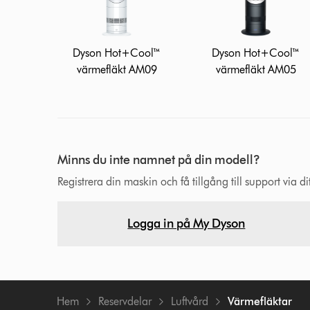
Dyson Hot+Cool™
Dyson Hot+Cool™
värmefläkt AM09
värmefläkt AM05
Minns du inte namnet på din modell?
Registrera din maskin och få tillgång till support via 
Logga in på My Dyson
Hem
Reservdelar
Luftvård
Värmefläktar