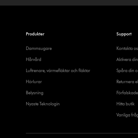
Produkter
Support
Dammsugare
Kontakta os
Hårvård
Aktivera din
Luftrenare, värmefläktar och fläktar
Spåra din o
Hörlurar
Returnera el
Belysning
Förfalskad
Nyaste Teknologin
Hitta butik
Vanliga frå