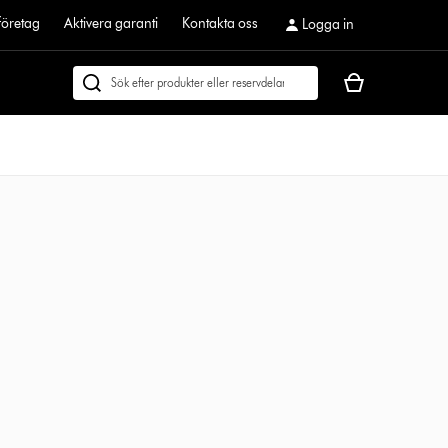
företag
Aktivera garanti
Kontakta oss
Logga in
Kundvagnen
Sök
är
på
tom
dyson.se