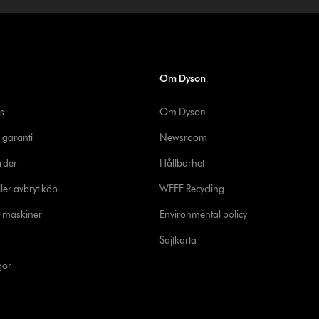
Om Dyson
s
Om Dyson
 garanti
Newsroom
rder
Hållbarhet
ler avbryt köp
WEEE Recycling
e maskiner
Environmental policy
Sajtkarta
gor