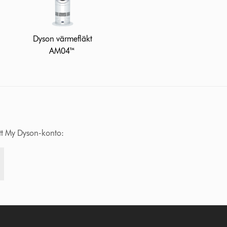
Dyson värmefläkt
AM04™
ditt My Dyson-konto: