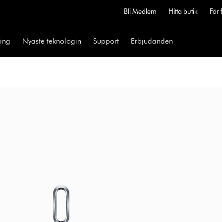
Bli Medlem
Hitta butik
För 
ning
Nyaste teknologin
Support
Erbjudanden