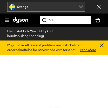
Hoppa
Sverige
över
navigering
Kundvag
är
Sök
tom
på
Dyson Airblade Wash+Dry kort
dyson.se
handtork (Hög spänning)
På grund av ett tekniskt problem kan utskicket av din
orderbekräftelse för närvarande vara försenat. Vi arbetar
...
Read More
redan på en snabb lösning.
Du behöver inte göra någonting.
Din orderbekräftelse kommer snart att skickas till dig
automatiskt.