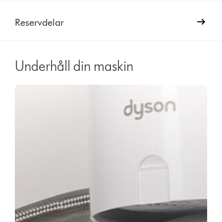
Reservdelar
Underhåll din maskin
Video
Open
Transcript
video
transcript