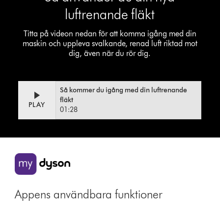
luftrenande fläkt
Titta på videon nedan för att komma igång med din
maskin och uppleva svalkande, renad luft riktad mot
dig, även när du rör dig.
Så kommer du igång med din luftrenande
Video
Open
fläkt
PLAY
Transcript
video
01:28
transcript
Appens användbara funktioner