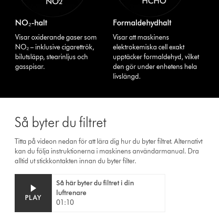
NO₂-halt
Formaldehydhalt
Visar oxiderande gaser som
Visar att maskinens
NO₂ – inklusive cigarettrök,
elektrokemiska cell exakt
bilutsläpp, stearinljus och
upptäcker formaldehyd, vilket
gasspisar.
den gör under enhetens hela
livslängd.
Så byter du filtret
Titta på videon nedan för att lära dig hur du byter filtret. Alternativt
kan du följa instruktionerna i maskinens användarmanual. Dra
alltid ut stickkontakten innan du byter filter.
Video
Open
Så här byter du filtret i din
Transcript
video
luftrenare
transcript
PLAY
01:10