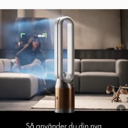
Open
video
transcript
Video
Så använder du din nya
Transcript