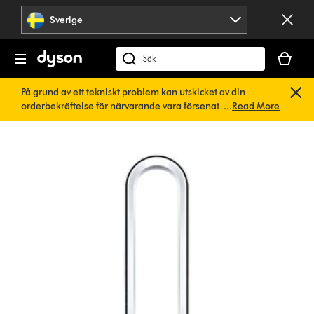
Hoppa
Sverige
över
navigering
Kundvag
är
Sök
tom
på
På grund av ett tekniskt problem kan utskicket av din
dyson.se
orderbekräftelse för närvarande vara försenat. Vi arbetar
...
Read More
redan på en snabb lösning.
Du behöver inte göra någonting.
Din orderbekräftelse kommer snart att skickas till dig
automatiskt.