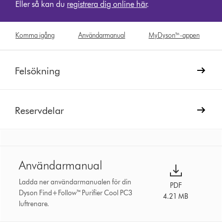
Eller så kan du
registrera dig online här
.
Komma igång
Användarmanual
MyDyson™-appen
Felsökning
Reservdelar
Användarmanual
Ladda ner användarmanualen för din
PDF
Dyson Find+Follow™ Purifier Cool PC3
4.21 MB
luftrenare.