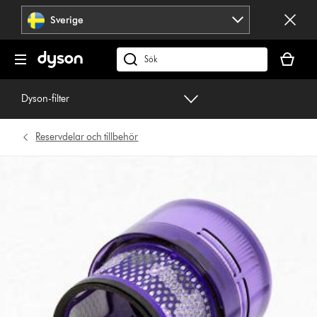
Hoppa
Sverige
över
navigering
Kundvag
är
Sök
tom
på
dyson.se
Dyson-filter
Reservdelar och tillbehör