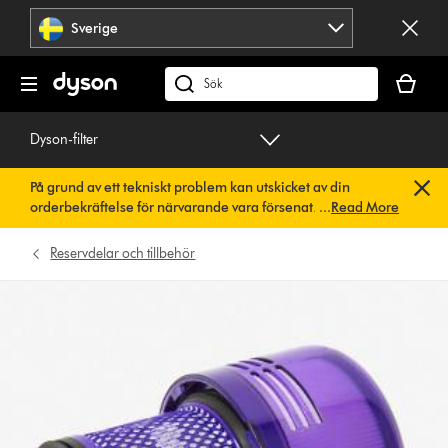
Hoppa
Sverige
över
navigering
Kundvag
är
Sök
tom
på
dyson.se
Dyson-filter
På grund av ett tekniskt problem kan utskicket av din
orderbekräftelse för närvarande vara försenat. Vi arbetar
...
Read More
redan på en snabb lösning.
Du behöver inte göra någonting.
Din orderbekräftelse kommer snart att skickas till dig
Reservdelar och tillbehör
automatiskt.