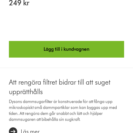
249 kr
Lägg till i kundvagnen
Att rengöra filtret bidrar till att suget
upprätthålls
Dysons dammsugarfilter är konstruerade för att fånga upp
mikroskopiskt små dammpartiklar som kan byggas upp med
tiden. Att rengöra dem går snabbt och lätt och hjälper
dammsugaren att bibehålla sin sugkraft.
Läs mer