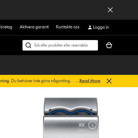
företag
Aktivera garanti
Kontakta oss
Logga in
Kundvagnen
Sök
är
på
tom
dyson.se
sning.
Du behöver inte göra någonting.
...
Read More