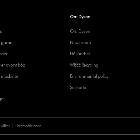
Om Dyson
s
Om Dyson
 garanti
Newsroom
rder
Hållbarhet
ler avbryt köp
WEEE Recycling
e maskiner
Environmental policy
Sajtkarta
gor
villkor
Datameddelande