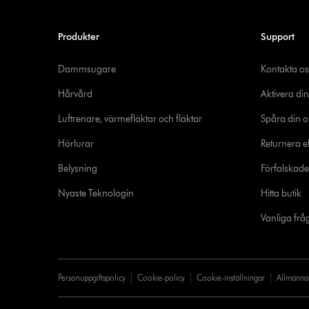
Produkter
Support
Dammsugare
Kontakta os
Hårvård
Aktivera din
Luftrenare, värmefläktar och fläktar
Spåra din o
Hörlurar
Returnera el
Belysning
Förfalskad
Nyaste Teknologin
Hitta butik
Vanliga frå
Personuppgiftspolicy
Cookie-policy
Cookie-inställningar
Allmänna 