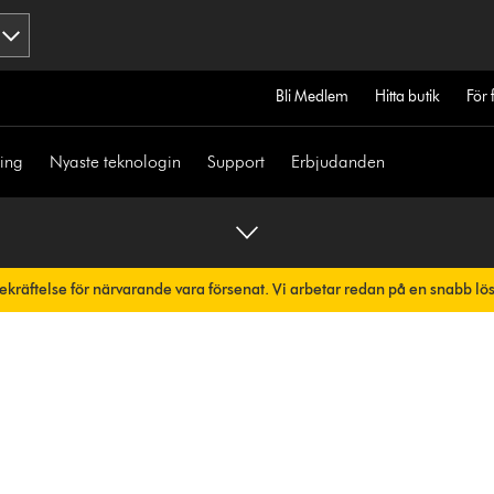
Bli Medlem
Hitta butik
För 
ning
Nyaste teknologin
Support
Erbjudanden
bekräftelse för närvarande vara försenat. Vi arbetar redan på en snabb lö
skt.