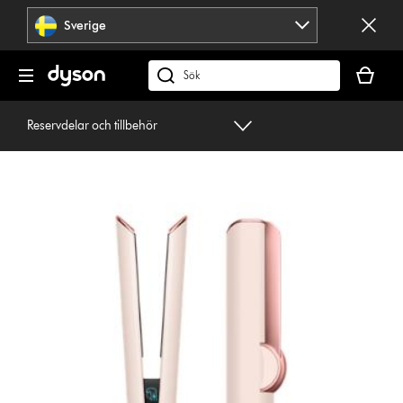
Hoppa
Sverige
över
navigering
Kundvag
är
Sök
tom
på
dyson.se
Reservdelar och tillbehör