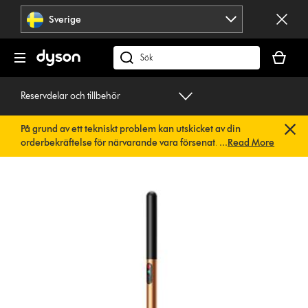
Hoppa
Sverige
över
navigering
Kundvag
är
Sök
tom
på
dyson.se
Reservdelar och tillbehör
På grund av ett tekniskt problem kan utskicket av din
orderbekräftelse för närvarande vara försenat. Vi arbetar
...
Read More
redan på en snabb lösning.
Du behöver inte göra någonting.
Din orderbekräftelse kommer snart att skickas till dig
automatiskt.