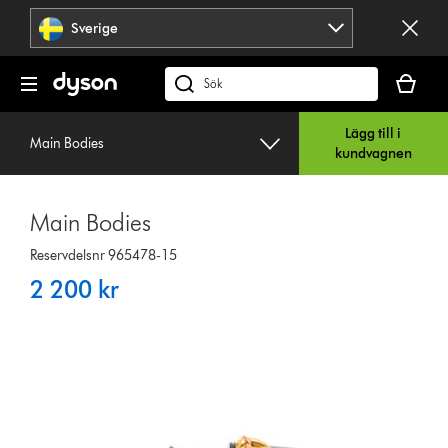
Hoppa
Sverige
över
navigering
Kundvag
är
Sök
tom
på
Lägg till i
dyson.se
Main Bodies
kundvagnen
Main Bodies
Reservdelsnr 965478-15
2 200 kr