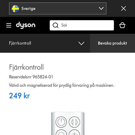
Hoppa
Sverige
över
navigering
Kundvag
är
Sök
tom
på
dyson.se
Fjärrkontroll
Bevaka produkt
Fjärrkontroll
Reservdelsnr 965824-01
Välvd och magnetiserad för prydlig förvaring på maskinen.
249 kr