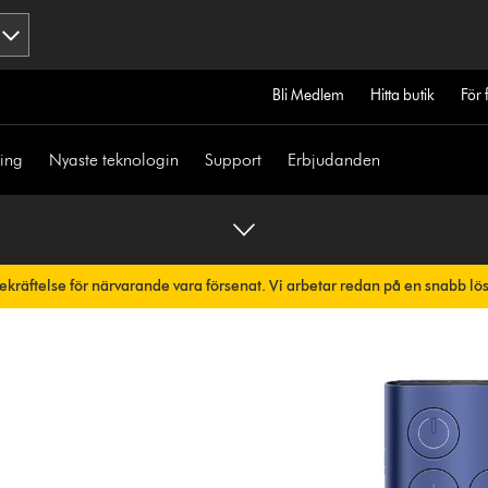
Bli Medlem
Hitta butik
För 
ning
Nyaste teknologin
Support
Erbjudanden
bekräftelse för närvarande vara försenat. Vi arbetar redan på en snabb lö
skt.