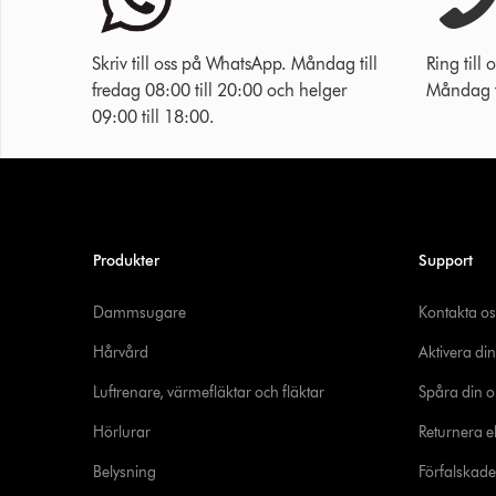
Skriv till oss på WhatsApp. Måndag till
Ring til
fredag 08:00 till 20:00 och helger
Måndag ti
09:00 till 18:00.
Produkter
Support
Dammsugare
Kontakta os
Hårvård
Aktivera din
Luftrenare, värmefläktar och fläktar
Spåra din o
Hörlurar
Returnera el
Belysning
Förfalskad