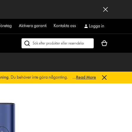
företag
Aktivera garanti
Kontakta oss
Logga in
Kundvagnen
Sök
är
på
tom
dyson.se
sning.
Du behöver inte göra någonting.
...
Read More