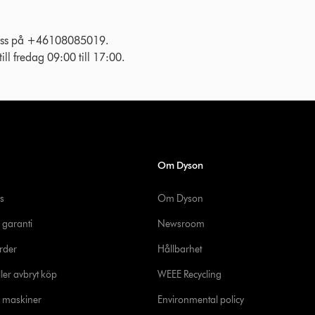
l oss på +46108085019.
ll fredag 09:00 till 17:00.
Om Dyson
s
Om Dyson
 garanti
Newsroom
rder
Hållbarhet
ler avbryt köp
WEEE Recycling
e maskiner
Environmental policy