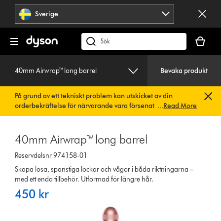
Hoppa
Sverige
över
navigering
Kundvag
är
Sök
tom
på
dyson.se
40mm Airwrap™ long barrel
Bevaka produkt
På grund av ett tekniskt problem kan utskicket av din
orderbekräftelse för närvarande vara försenat. Vi arbetar
...
Read More
redan på en snabb lösning.
Du behöver inte göra någonting.
Din orderbekräftelse kommer snart att skickas till dig
automatiskt.
40mm Airwrap™ long barrel
Reservdelsnr 974158-01
Skapa lösa, spänstiga lockar och vågor i båda riktningarna –
med ett enda tillbehör. Utformad för längre hår.
450 kr