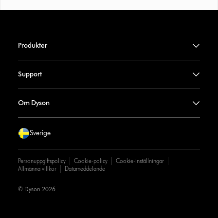
Produkter
Support
Om Dyson
Sverige
Personuppgiftspolicy
Cookie-policy
Cookie-inställningar
Allmänna villkor
Datameddelande
© Dyson 2026