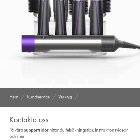
Hem
Kundservice
Verktyg
Kontakta oss
På våra
support­sidor
hittar du felsökningstips, instruktionsvideor
och mer.