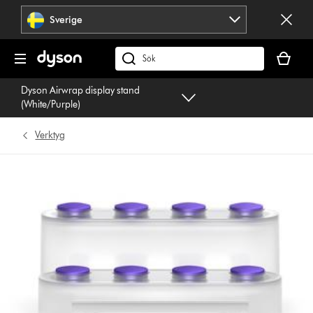
Hoppa
Sverige
över
navigering
Kundvag
är
Sök
tom
på
Dyson Airwrap display stand
dyson.se
(White/Purple)
Verktyg