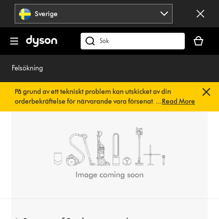
Hoppa
Sverige
över
navigering
Kundvag
är
Sök
tom
på
dyson.se
Felsökning
På grund av ett tekniskt problem kan utskicket av din
orderbekräftelse för närvarande vara försenat. Vi arbetar
...
Read More
redan på en snabb lösning.
Du behöver inte göra någonting.
Din orderbekräftelse kommer snart att skickas till dig
automatiskt.