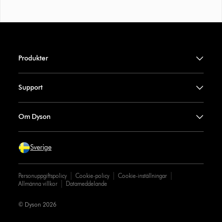
Produkter
Support
Om Dyson
Sverige
Personuppgiftspolicy
Cookie-policy
Cookie-inställningar
Allmänna villkor
Datameddelande
© Dyson 2026