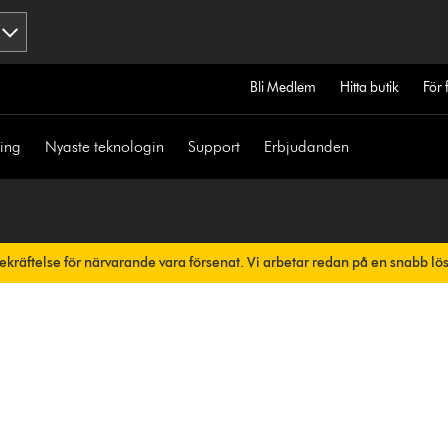
Bli Medlem
Hitta butik
För 
ning
Nyaste teknologin
Support
Erbjudanden
bekräftelse för närvarande vara försenat. Vi arbetar redan på en snabb lö
skt.