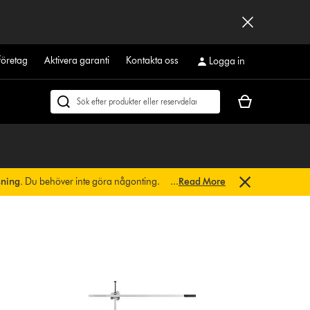
företag
Aktivera garanti
Kontakta oss
Logga in
Kundvagnen
Sök
är
på
tom
dyson.se
sning.
Du behöver inte göra någonting.
...
Read More