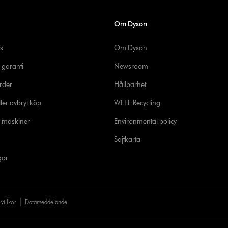
Om Dyson
s
Om Dyson
 garanti
Newsroom
rder
Hållbarhet
ler avbryt köp
WEEE Recycling
e maskiner
Environmental policy
Sajtkarta
gor
villkor
Datameddelande