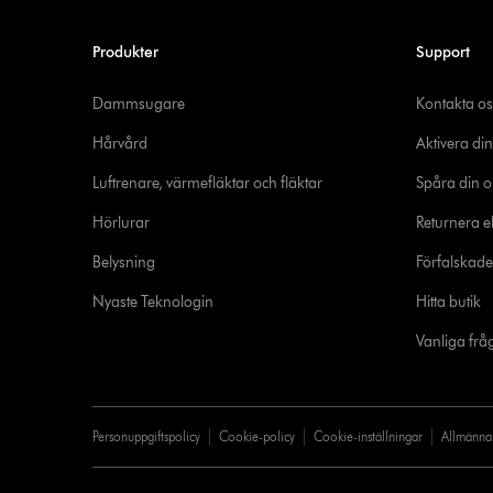
Produkter
Support
Dammsugare
Kontakta os
Hårvård
Aktivera din
Luftrenare, värmefläktar och fläktar
Spåra din o
Hörlurar
Returnera el
Belysning
Förfalskad
Nyaste Teknologin
Hitta butik
Vanliga frå
Personuppgiftspolicy
Cookie-policy
Cookie-inställningar
Allmänna 