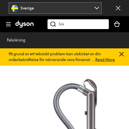
Hoppa
Sverige
över
navigering
Kundvag
är
Sök
tom
på
dyson.se
Felsökning
På grund av ett tekniskt problem kan utskicket av din
orderbekräftelse för närvarande vara försenat. Vi arbetar
...
Read More
redan på en snabb lösning.
Du behöver inte göra någonting.
Din orderbekräftelse kommer snart att skickas till dig
automatiskt.