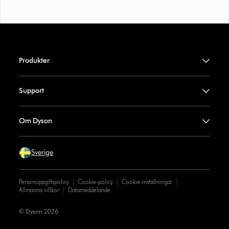
Produkter
Support
Om Dyson
Sverige
Personuppgiftspolicy
Cookie-policy
Cookie-inställningar
Allmänna villkor
Datameddelande
© Dyson 2026