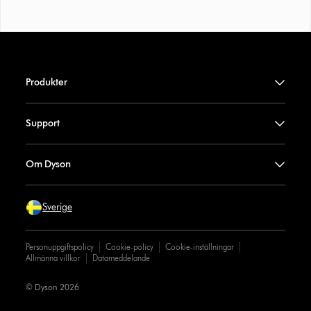
Produkter
Support
Om Dyson
Sverige
Personuppgiftspolicy
Cookie-policy
Cookie-inställningar
Allmänna villkor
Datameddelande
© Dyson 2026