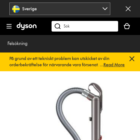
Hoppa
Sverige
över
navigering
Kundvag
är
Sök
tom
på
dyson.se
Felsökning
På grund av ett tekniskt problem kan utskicket av din
orderbekräftelse för närvarande vara försenat. Vi arbetar
...
Read More
redan på en snabb lösning.
Du behöver inte göra någonting.
Din orderbekräftelse kommer snart att skickas till dig
automatiskt.