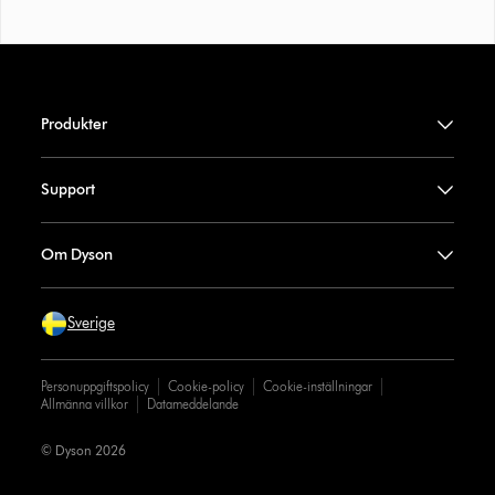
Produkter
Support
Om Dyson
Sverige
Personuppgiftspolicy
Cookie-policy
Cookie-inställningar
Allmänna villkor
Datameddelande
© Dyson 2026