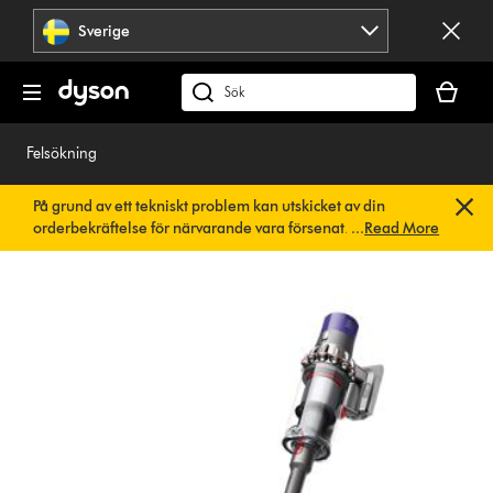
Hoppa
Sverige
över
navigering
Kundvag
är
Sök
tom
på
dyson.se
Felsökning
På grund av ett tekniskt problem kan utskicket av din
orderbekräftelse för närvarande vara försenat. Vi arbetar
...
Read More
redan på en snabb lösning.
Du behöver inte göra någonting.
Din orderbekräftelse kommer snart att skickas till dig
automatiskt.