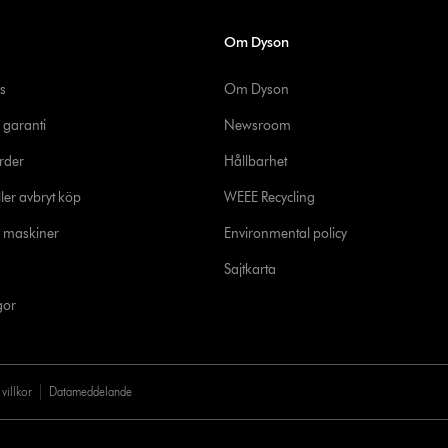
Om Dyson
s
Om Dyson
 garanti
Newsroom
rder
Hållbarhet
ler avbryt köp
WEEE Recycling
e maskiner
Environmental policy
Sajtkarta
gor
villkor
Datameddelande