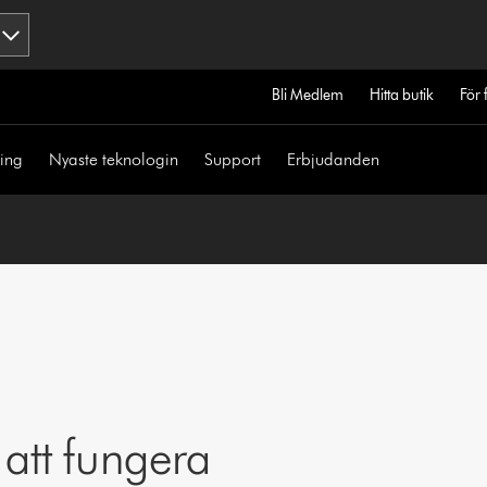
Bli Medlem
Hitta butik
För 
ning
Nyaste teknologin
Support
Erbjudanden
 att fungera