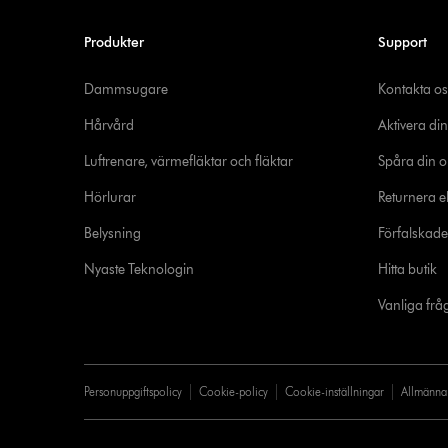
Produkter
Support
Dammsugare
Kontakta os
Hårvård
Aktivera din
Luftrenare, värmefläktar och fläktar
Spåra din o
Hörlurar
Returnera el
Belysning
Förfalskad
Nyaste Teknologin
Hitta butik
Vanliga frå
Personuppgiftspolicy
Cookie-policy
Cookie-inställningar
Allmänna 