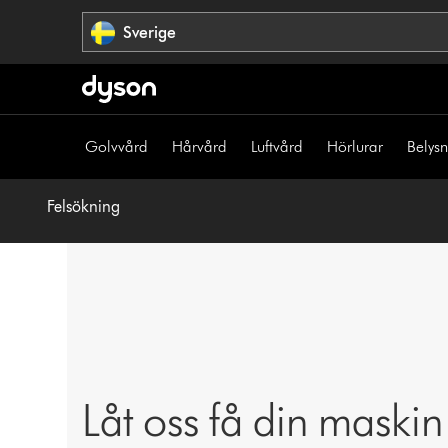
Hoppa
Sverige
över
navigering
Golvvård
Hårvård
Luftvård
Hörlurar
Belys
Felsökning
Låt oss få din maskin