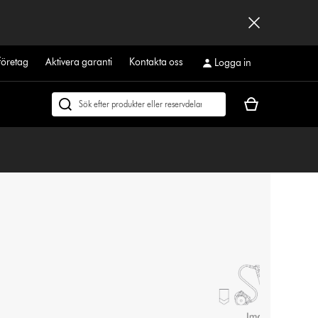
företag
Aktivera garanti
Kontakta oss
Logga in
Kundvagnen
Sök
är
på
tom
dyson.se