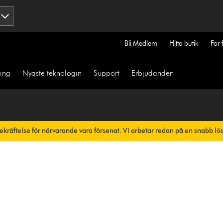
Bli Medlem
Hitta butik
För 
ning
Nyaste teknologin
Support
Erbjudanden
bekräftelse för närvarande vara försenat. Vi arbetar redan på en snabb lö
skt.