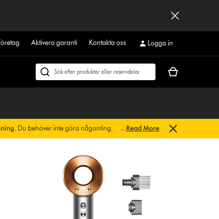
företag
Aktivera garanti
Kontakta oss
Logga in
Kundvagnen
Sök
är
på
tom
dyson.se
sning.
Du behöver inte göra någonting.
...
Read More