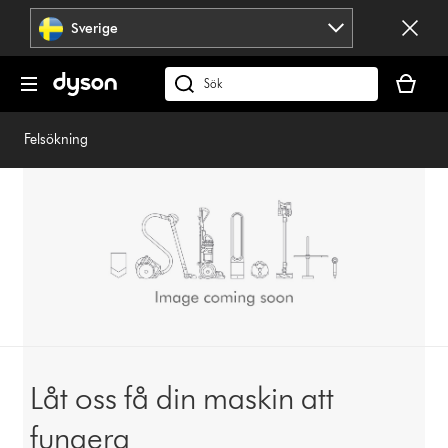
Hoppa
Sverige
över
navigering
Kundvag
är
Sök
tom
på
dyson.se
Felsökning
Låt oss få din maskin att
fungera