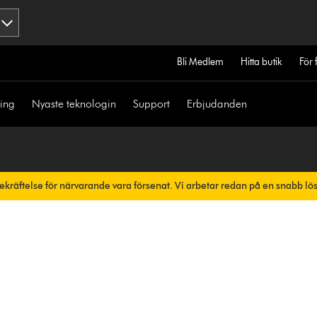
Bli Medlem
Hitta butik
För 
ning
Nyaste teknologin
Support
Erbjudanden
bekräftelse för närvarande vara försenat. Vi arbetar redan på en snabb lö
skt.