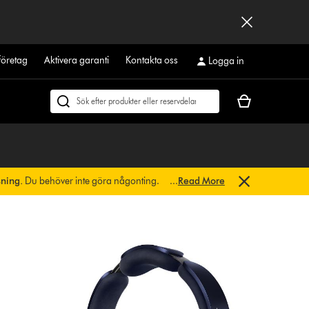
företag
Aktivera garanti
Kontakta oss
Logga in
Kundvagnen
Sök
är
på
tom
dyson.se
sning.
Du behöver inte göra någonting.
...
Read More