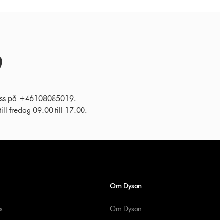
l oss på +46108085019.
ll fredag 09:00 till 17:00.
Om Dyson
s
Om Dyson