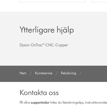
Ytterligare hjälp
Dyson OnTrac™ CNC-Copper
Hem
Kundservice
Felsökning
Kontakta oss
På våra
support­sidor
hittar du felsökningstips, instruktionsvid