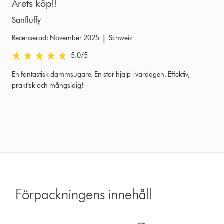
Årets köp!!
Sanfluffy
|
Recenserad: November 2025
Schweiz
5.0 stjärnor av 5 från Recenserad: November 2025 Ratings
5.0
/5
En fantastisk dammsugare. En stor hjälp i vardagen. Effektiv,
praktisk och mångsidig!
Förpackningens innehåll