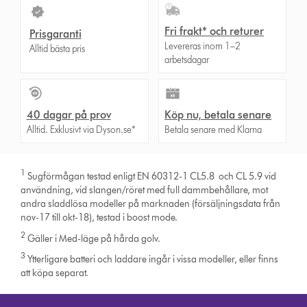
Fri frakt* och returer
Prisgaranti
Levereras inom 1–2
Alltid bästa pris
arbetsdagar
40 dagar på prov
Köp nu, betala senare
Alltid. Exklusivt via Dyson.se*
Betala senare med Klarna
1
Sugförmågan testad enligt EN 60312-1 CL5.8 och CL 5.9 vid
användning, vid slangen/röret med full dammbehållare, mot
andra sladdlösa modeller på marknaden (försäljningsdata från
nov-17 till okt-18), testad i boost mode.
2
Gäller i Med-läge på hårda golv.
3
Ytterligare batteri och laddare ingår i vissa modeller, eller finns
att köpa separat.