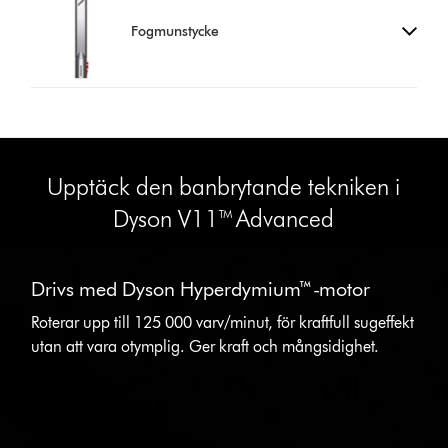
Fogmunstycke
Upptäck den banbrytande tekniken i
Dyson V11™ Advanced
This
is
Drivs med Dyson Hyperdymium™-motor
a
carousel
Roterar upp till 125 000 varv/minut, för kraftfull sugeffekt
with
utan att vara otymplig. Ger kraft och mångsidighet.
slides.
Use
Next
and
Previous