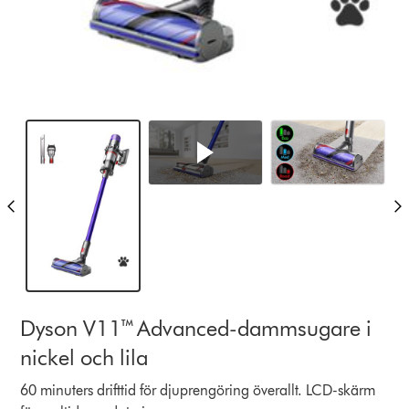
Dyson V11™ Advanced-dammsugare i
nickel och lila
60 minuters drifttid för djuprengöring överallt. LCD-skärm