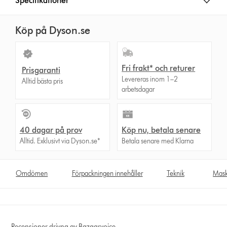
Specifikationer
Köp på Dyson.se
Fri frakt* och returer
Prisgaranti
Levereras inom 1–2
Alltid bästa pris
arbetsdagar
40 dagar på prov
Köp nu, betala senare
Alltid. Exklusivt via Dyson.se*
Betala senare med Klarna
Omdömen
Förpackningen innehåller
Teknik
Maski
Recensioner drivna av Bazaarvoice