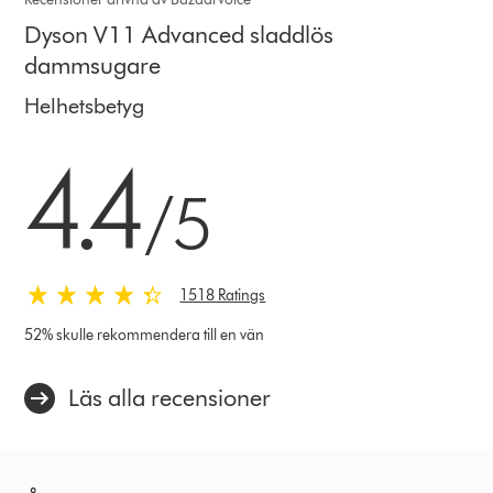
Dyson V11 Advanced sladdlös
dammsugare
Helhetsbetyg
4.4 stjärnor av 5 från 1518 Ratings
4.4
/5
1518 Ratings
52% skulle rekommendera till en vän
Läs alla recensioner