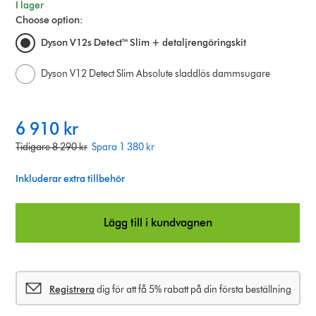
I lager
Choose option:
Dyson V12s Detect™ Slim + detaljrengöringskit
Dyson V12 Detect Slim Absolute sladdlös dammsugare
c
6 910 kr
u
o
Tidigare 8 290 kr
Spara 1 380 kr
r
r
r
i
Inkluderar extra tillbehör
e
g
n
i
t
Lägg till i kundvagnen
n
p
a
r
l
i
p
c
r
Registrera
dig för att få 5% rabatt på din första beställning
e
i
: