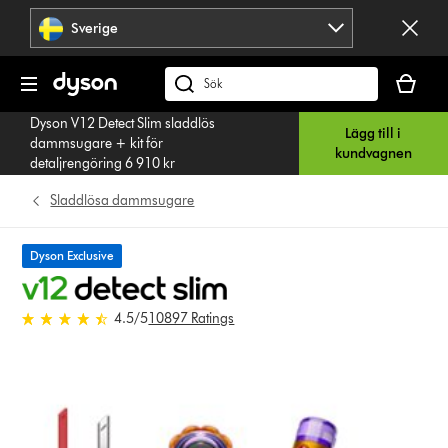
Hoppa
Sverige
över
navigering
Kundvag
är
Sök
tom
på
Dyson V12 Detect Slim sladdlös
Lägg till i
dyson.se
dammsugare + kit för
kundvagnen
detaljrengöring 6 910 kr
Sladdlösa dammsugare
Dyson Exclusive
4.5 stjärnor av 5 från 10897
4.5
/5
10897 Ratings
Ratings