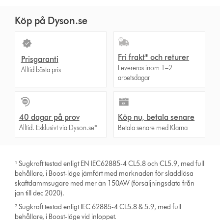
Köp på Dyson.se
Fri frakt* och returer
Prisgaranti
Levereras inom 1–2
Alltid bästa pris
arbetsdagar
40 dagar på prov
Köp nu, betala senare
Alltid. Exklusivt via Dyson.se*
Betala senare med Klarna
¹ Sugkraft testad enligt EN IEC62885-4 CL5.8 och CL5.9, med full
behållare, i Boost-läge jämfört med marknaden för sladdlösa
skaftdammsugare med mer än 150AW (försäljningsdata från
jan till dec 2020).
² Sugkraft testad enligt IEC 62885-4 CL5.8 & 5.9, med full
behållare, i Boost-läge vid inloppet.