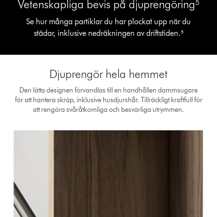
Vetenskapliga bevis på djuprengöring⁵
Se hur många partiklar du har plockat upp när du
städar, inklusive nedräkningen av driftstiden.⁵
Djuprengör hela hemmet
Den lätta designen förvandlas till en handhållen dammsugare
för att hantera skräp, inklusive husdjurshår. Tillräckligt kraftfull för
att rengöra svåråtkomliga och besvärliga utrymmen.
This
is
a
carousel
with
slides.
Use
Next
and