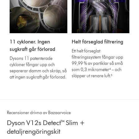
11 cykloner. Ingen
Helt förseglad filtrering
sugkraft går förlorad
Ett helt förseglat
filtreringssystem fångar upp
Dysons 11 patenterade
99,99 % av partiklar så små
cykloner fångar upp och
som 0,3 mikrometer⁴ – och
separerar damm och skräp, så
släpper ut renare luft.⁵
att ingen sugkraft går förlorad.
Recensioner drivna av Bazaarvoice
Dyson V12s Detect™ Slim +
detaljrengöringskit