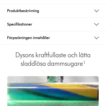
c
e
Produktbeskrivning
:
Specifikationer
Förpackningen innehåller
Dysons kraftfullaste och lätta
sladdlösa dammsugare¹
Open
video