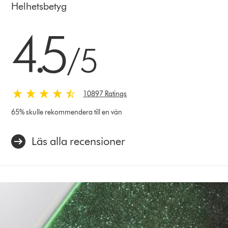
Helhetsbetyg
4.5 stjärnor av 5 från 10897 Ratings
4.5
/5
10897 Ratings
65% skulle rekommendera till en vän
Läs alla recensioner