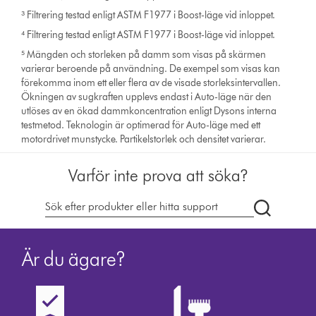
³ Filtrering testad enligt ASTM F1977 i Boost-läge vid inloppet.
⁴ Filtrering testad enligt ASTM F1977 i Boost-läge vid inloppet.
⁵ Mängden och storleken på damm som visas på skärmen
varierar beroende på användning. De exempel som visas kan
förekomma inom ett eller flera av de visade storleksintervallen.
Ökningen av sugkraften upplevs endast i Auto-läge när den
utlöses av en ökad dammkoncentration enligt Dysons interna
testmetod. Teknologin är optimerad för Auto-läge med ett
motordrivet munstycke. Partikelstorlek och densitet varierar.
Varför inte prova att söka?
Sök
på
dyson.se
Är du ägare?