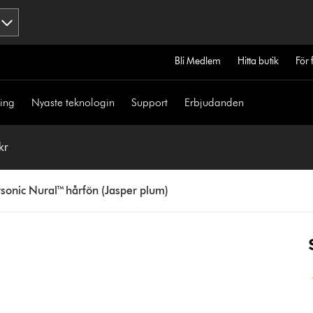
Bli Medlem
Hitta butik
För 
ning
Nyaste teknologin
Support
Erbjudanden
kr
sonic Nural™ hårfön (Jasper plum)