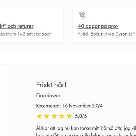
akt* och returer
40 dagar på prov
ras inom 1–2 arbetsdagar
Alltid. Exklusivt via Dyson.se*
Friskt hår!
Finruinwen
Recenserad: 16 November 2024
5.0 stjärnor av 5 från Recenserad: 16 November
5.0
/5
Älskar att jag nu kan torka mitt hår så ofta jag v
har inte fått grepp om alla bilagor än och ser fr