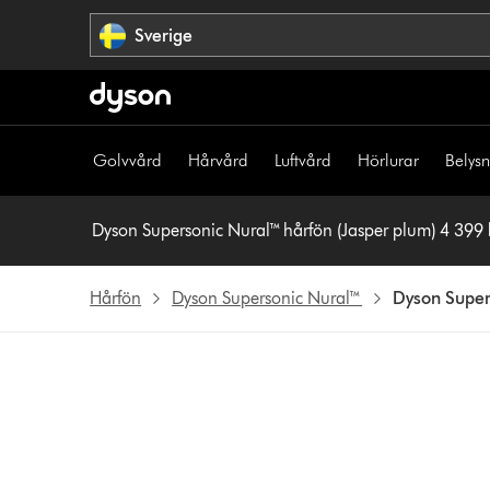
Hoppa
Sverige
över
navigering
Golvvård
Hårvård
Luftvård
Hörlurar
Belys
Dyson Supersonic Nural™ hårfön (Jasper plum) 4 399 
Hårfön
Dyson Supersonic Nural™
Dyson Super