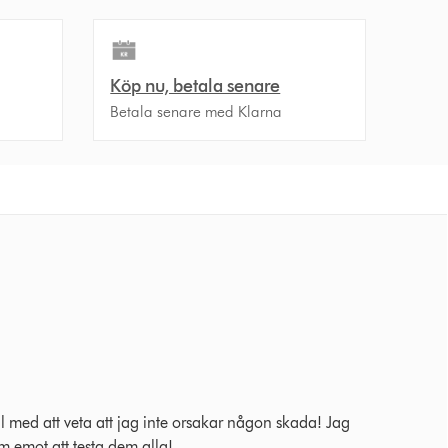
Köp nu, betala senare
Betala senare med Klarna
 2024 Ratings
ill med att veta att jag inte orsakar någon skada! Jag
am emot att testa dem alla!