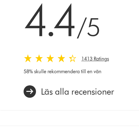
4.4
/5
1413 Ratings
58% skulle rekommendera till en vän
Läs alla recensioner