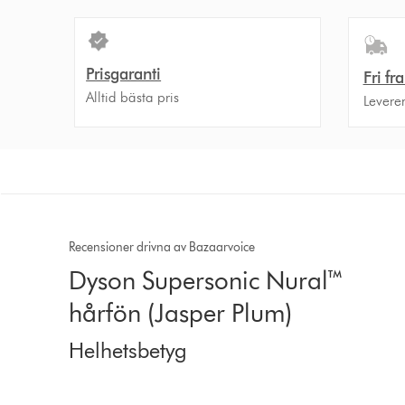
Prisgaranti
Fri fr
Alltid bästa pris
Levere
Recensioner drivna av Bazaarvoice
Dyson Supersonic Nural™
hårfön (Jasper Plum)
Helhetsbetyg
4.4 stjärnor av 5 från 1413 Ratings