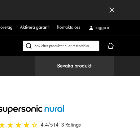
företag
Aktivera garanti
Kontakta oss
Logga in
Kundvagnen
Sök
är
på
tom
dyson.se
Bevaka produkt
4.4 stjärnor av 5 från 1413 Ratings
4.4
/5
1413 Ratings