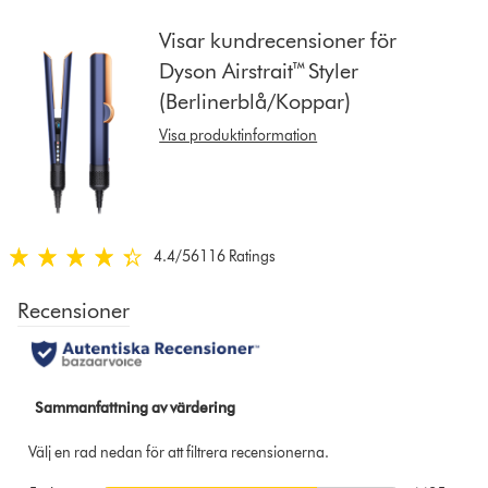
from
the
Visar kundrecensioner för
list
Dyson Airstrait™ Styler
to
(Berlinerblå/Koppar)
show
reviews
Visa produktinformation
for
that
model
below
4.4
/5
6116 Ratings
4.4
stjärnor
av
5
från
6116
Ratings