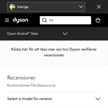
Hoppa
Sverige
över
navigering
Kundvag
är
Sök
tom
på
dyson.se
Dyson Airstrait™ Styler
Klicka här för att läsa mer om hur Dyson verifierar
recensioner
Recensioner
Kundomdömen från Bazaarvoice
Select
Select a model for reviews
a
button