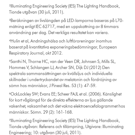
²Illuminating Engineering Society (IES) The Lighting Handbook,
Tionde utgåvan (30 juli, 2011).
³Beräkningen av livslängden på LED-lamporna baseras på L70-
mätning enligt IEC 62717, med en uppskattning av 8 timmars
användning per dag. Det verkliga resultatet kan variera.
⁴Hulin et al, Andningshälsa och luftföroreningar inomhus
baserat på kvantitativa exponeringsbedömningar, European
Respiratory Journal, okt 2012.
⁵Santhi N, Thorne HC, van der Veen DR, Johnsen S, Mills SL,
Hommes V, Schlangen LJ, Archer SN, Dijk DJ (2012) Den
spektrala sammansättningen av kvällsljus och individuella
skillnader i undertryckandet av melatonin och fördröjning av
sömn hos människor, J Pineal Res. 53 (1): 47-59.
⁶OckLockley SW; Evans EE; Scheer FAJL et al. (2006). Känslighet
för kort våglängd för de direkta effekterna av ljus gällande
vakenhet, vaksamhet och det vakna elektroencefalogrammet hos
människor. Sömn. 29 (2): 161-168.
⁷Illuminating Engineering Society (IES) The Lighting Handbook,
Tionde utgåvan: Referens och tillämpning, Utgivare: Illuminating
Engineering; 10: utgåvan (30 juli, 2011).