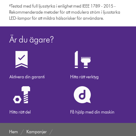
⁸Testad med full ljusstyrka i enlighet med IEEE 1789 - 2015 -
Rekommenderade metoder för att modulera ström i ljusstarka
LED-lampor för att mildra hälsorisker för användare.
Är du ägare?
Aktivera din garanti
Hitta rätt verktyg
Hitta rätt del
Få hjälp med din maskin
Hem
Kampanjer