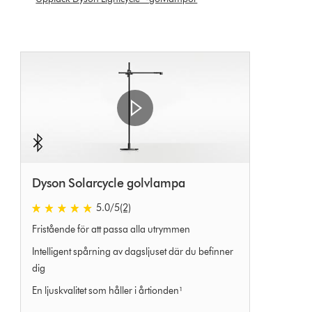
Dyson Solarcycle golvlampa
5.0
/5
(2)
5.0
Fristående för att passa alla utrymmen
stjärnor
av
Intelligent spårning av dagsljuset där du befinner
5
dig
från
En ljuskvalitet som håller i årtionden¹
2
Ratings