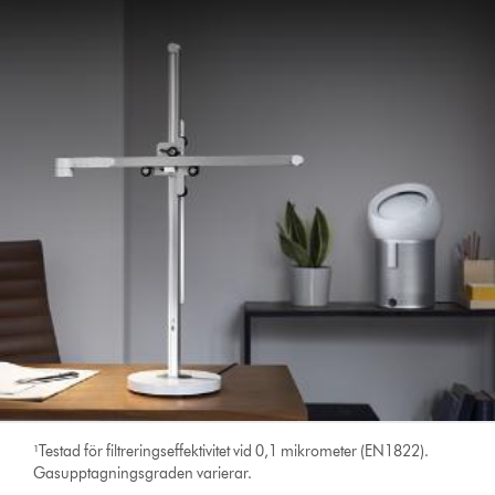
¹Testad för filtreringseffektivitet vid 0,1 mikrometer (EN1822).
Gasupptagningsgraden varierar.