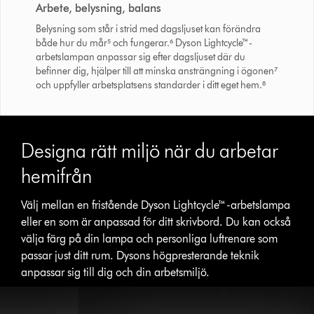
Arbete, belysning, balans
Belysning som står i strid med dagsljuset kan förändra
både hur du mår⁵ och fungerar.⁶ Dyson Lightcycle™-
arbetslampan anpassar sig efter dagsljuset där du
befinner dig, hjälper till att minska ansträngning i ögonen⁷
och uppfyller arbetsplatsens standarder i ditt eget hem.⁸
Designa rätt miljö när du arbetar
hemifrån
Välj mellan en fristående Dyson Lightcycle™-arbetslampa
eller en som är anpassad för ditt skrivbord. Du kan också
välja färg på din lampa och personliga luftrenare som
passar just ditt rum. Dysons högpresterande teknik
anpassar sig till dig och din arbetsmiljö.