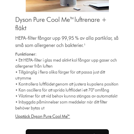
Dyson Pure Cool Me™ luftrenare +
fläkt
HEPA-filter fångar upp 99,95 % av alla partiklar, så
små som allergener och bakterier.¹
Funktioner:
• Ett HEPA-filter i glas med aktivt kol fångar upp gaser och
allergener från luften
• Tillgänglig i flera olika färger för att passa just ditt
utrymme
• Kontrollera luftflödet genom att justera kupolens position
• Kan oscillera för att sprida luftflödet i ett 70° omfång
• Vilotimer för att vid behov kunna stängas av automatiskt
• Inbyggda påminnelser som meddelar när ditt filter
behöver bytas ut
Upptäck Dyson Pure Cool Me™