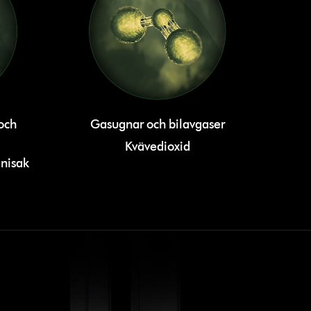
och
Gasugnar och bilavgaser
Kvävedioxid
anisak