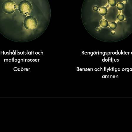
Hushållsutslätt och
Rengöringsprodukter 
matlagninsoser
doftljus
Odörer
Bensen och flyktiga org
ämnen