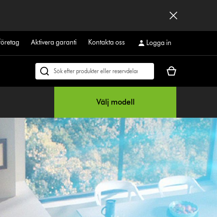
företag
Aktivera garanti
Kontakta oss
Logga in
Kundvagnen
Sök
är
på
tom
dyson.se
Välj modell