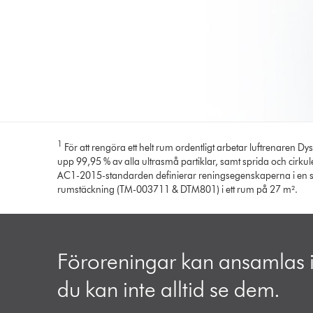
1
För att rengöra ett helt rum ordentligt arbetar luftrenaren 
upp 99,95 % av alla ultrasmå partiklar, samt sprida och cirkule
AC1-2015-standarden definierar reningsegenskaperna i en speci
rumstäckning (TM-003711 & DTM801) i ett rum på 27 m².
Föroreningar kan ansamlas i
du kan inte alltid se dem.