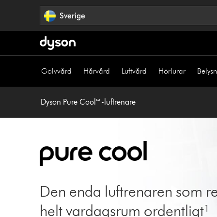
Hoppa
Sverige
över
navigering
Golvvård
Hårvård
Luftvård
Hörlurar
Belys
Dyson Pure Cool™-luftrenare
Den enda luftrenaren som re
helt vardagsrum ordentligt¹