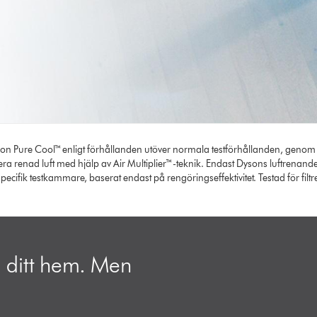
Dyson Pure Cool™ enligt förhållanden utöver normala testförhållanden, genom
ra renad luft med hjälp av Air Multiplier™-teknik. Endast Dysons luftrenande 
fik testkammare, baserat endast på rengöringseffektivitet. Testad för filtre
 ditt hem. Men