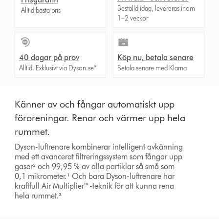
Beställd idag, levereras inom
Alltid bästa pris
1–2 veckor
40 dagar på prov
Köp nu, betala senare
Alltid. Exklusivt via Dyson.se*
Betala senare med Klarna
Känner av och fångar automatiskt upp
föroreningar. Renar och värmer upp hela
rummet.
Dyson-luftrenare kombinerar intelligent avkänning
med ett avancerat filtreringssystem som fångar upp
gaser² och 99,95 % av alla partiklar så små som
0,1 mikrometer.¹ Och bara Dyson-luftrenare har
kraftfull Air Multiplier™-teknik för att kunna rena
hela rummet.³