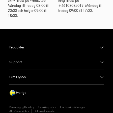
Skriv till oss på WhatsApp.
Ring till oss på
Måndag till fredag 08:00 till
+46108085019. Måndag till
20:00 och helger 09:00 till
fredag 09:00 till 17:00.
18:00.
Produkter
Support
Om Dyson
Sverige
Personuppgiftspolicy
Cookie-policy
Cookie-inställningar
Allmänna villkor
Datameddelande