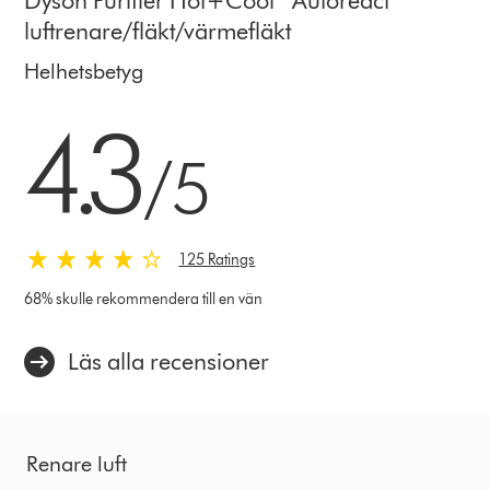
Dyson Purifier Hot+Cool™ Autoreact
luftrenare/fläkt/värmefläkt
Helhetsbetyg
4.3 stjärnor av 5 från 125 Ratings
4.3
/5
125 Ratings
68% skulle rekommendera till en vän
Läs alla recensioner
Renare luft