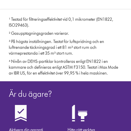
¹ Testad för filtreringseffektivitet vid 0,1 mikrometer (EN1822,
ISO29463).
² Gasupptagningsgraden varierar.
³ På högsta inställningen. Testat för luftspridning och en
luftrenande täckningsgrad i ett 81 m³ stort rum och
värmeprestanda i ett 35 m³ stort rum.
⁴ Nivån av DEHS-partiklar kontrolleras enligt EN1822 i en
kammare och definieras enligt ASTM F3150. Testat i Max Mode
av IBR US, för en effektivitet över 99,95 % i hela maskinen.
Är du ägare?
Aktivera din garanti
Hitta rätt verktyg