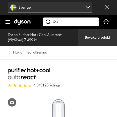
Hoppa
Sverige
över
navigering
Kundvag
är
Sök
tom
på
Dyson Purifier Hot+Cool Autoreact
dyson.se
Bevaka produkt
(Vit/Silver) 7 499 kr
Fläktar med luftrening
4.3 stjärnor av 5 från 125 Ratings
4.3
/5
125 Ratings