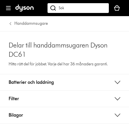
Kundvag
är
Sök
tom
på
dyson.se
Handdammsugare
Delar till handdammsugaren Dyson
DC61
Hitta rätt del för jobbet. Varje del har 36 månaders garanti.
Batterier och laddning
Filter
Bilagor