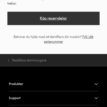
tvekar.
Köp reservdelar
Behöver du hjälp med att identifiera din maskin?
Fyll i ditt
serienummer
Sladdlösa dammsugare
Produkter
Support