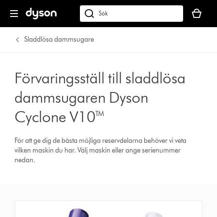
Kundvag
är
Sök
tom
på
dyson.se
Sladdlösa dammsugare
Förvaringsställ till sladdlösa
dammsugaren Dyson
Cyclone V10™
För att ge dig de bästa möjliga reservdelarna behöver vi veta
vilken maskin du har. Välj maskin eller ange serienummer
nedan.