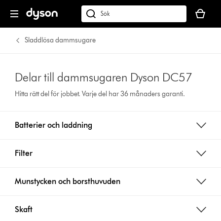
Kundvag
är
Sök
tom
på
dyson.se
Sladdlösa dammsugare
Delar till dammsugaren Dyson DC57
Hitta rätt del för jobbet. Varje del har 36 månaders garanti.
Batterier och laddning
Filter
Munstycken och borsthuvuden
Skaft