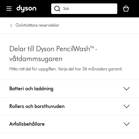
Kundvag
är
Sök
tom
på
dyson.se
Golvtvättare reservdelar
Delar till Dyson PencilWash™-
våtdammsugaren
Hitta rätt del för uppgiften. Varje del har 36 månaders garanti.
Batteri och laddning
Rollers och borsthuvuden
Avfallsbehållare