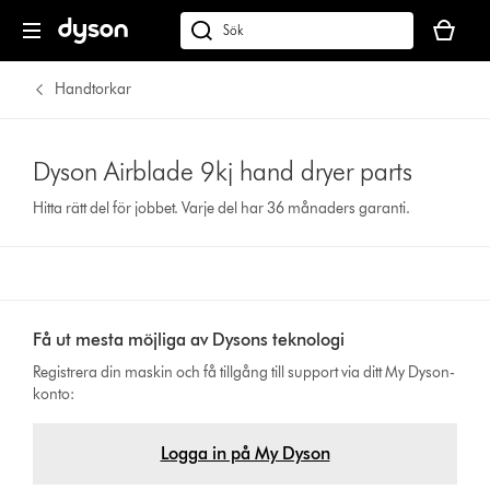
Kundvag
är
Sök
tom
på
dyson.se
Handtorkar
Dyson Airblade 9kj hand dryer parts
Hitta rätt del för jobbet. Varje del har 36 månaders garanti.
Få ut mesta möjliga av Dysons teknologi
Registrera din maskin och få tillgång till support via ditt My Dyson-
konto:
Logga in på My Dyson