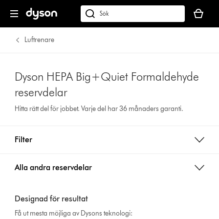
Kundvag
är
Sök
tom
på
dyson.se
Luftrenare
Dyson HEPA Big+Quiet Formaldehyde
reservdelar
Hitta rätt del för jobbet. Varje del har 36 månaders garanti.
Filter
Alla andra reservdelar
Designad för resultat
Få ut mesta möjliga av Dysons teknologi: