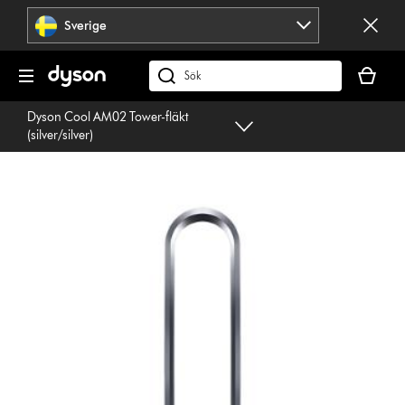
Hoppa
Sverige
över
navigering
Kundvag
är
Sök
tom
på
Dyson Cool AM02 Tower-fläkt
dyson.se
(silver/silver)