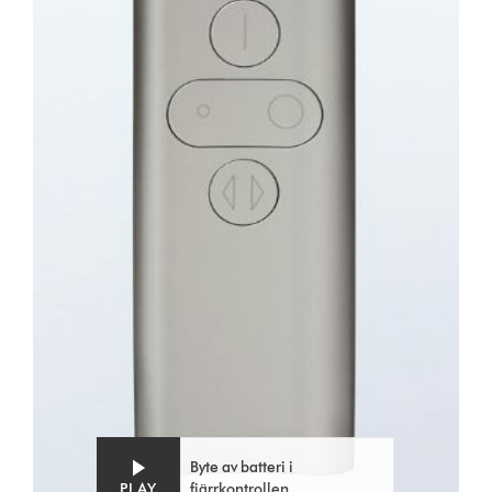
Video
Open
Transcript
video
transcript
Byte av batteri i
PLAY
fjärrkontrollen