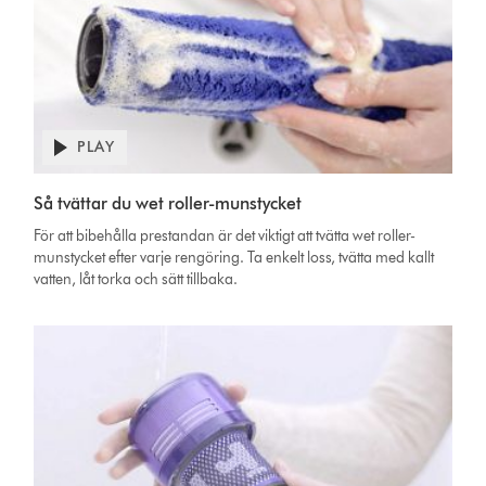
PLAY
Open
video
Video
transcript
Så tvättar du wet roller-munstycket
Transcript
För att bibehålla prestandan är det viktigt att tvätta wet roller-
munstycket efter varje rengöring. Ta enkelt loss, tvätta med kallt
vatten, låt torka och sätt tillbaka.