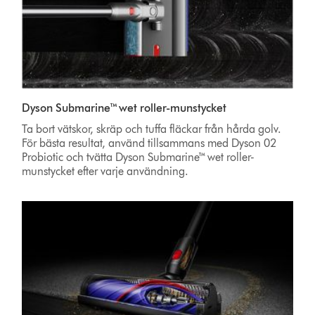
Dyson Submarine™ wet roller-munstycket
Ta bort vätskor, skräp och tuffa fläckar från hårda golv.
För bästa resultat, använd tillsammans med Dyson 02
Probiotic och tvätta Dyson Submarine™ wet roller-
munstycket efter varje användning.