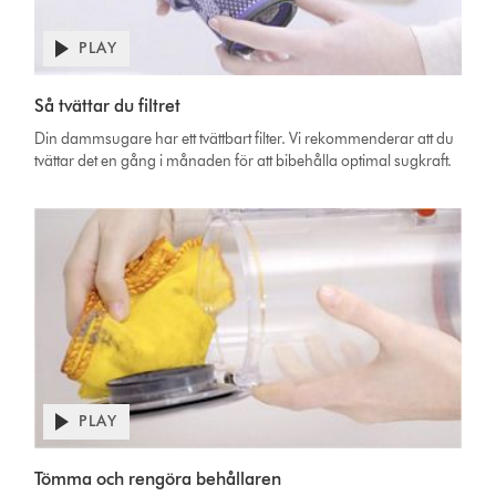
PLAY
Open
video
Video
transcript
Så tvättar du filtret
Transcript
Din dammsugare har ett tvättbart filter. Vi rekommenderar att du
tvättar det en gång i månaden för att bibehålla optimal sugkraft.
PLAY
Open
video
Video
transcript
Tömma och rengöra behållaren
Transcript