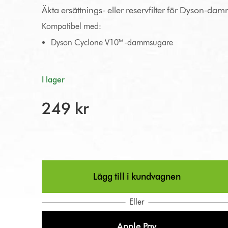
Äkta ersättnings- eller reservfilter för Dyson-da
Kompatibel med:
Dyson Cyclone V10™-dammsugare
I lager
249 kr
Lägg till i kundvagnen
Eller
Apple Pay