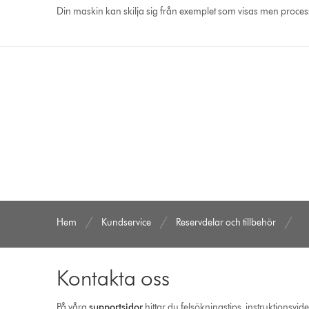
Din maskin kan skilja sig från exemplet som visas men proce
Hem
Kundservice
Reservdelar och tillbehör
Kontakta oss
På våra
support­sidor
hittar du felsökningstips, instruktionsvid