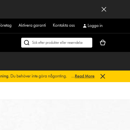
företag
Aktivera garanti
Kontakta oss
Logga in
Kundvagnen
Sök
är
på
tom
dyson.se
sning.
Du behöver inte göra någonting.
...
Read More