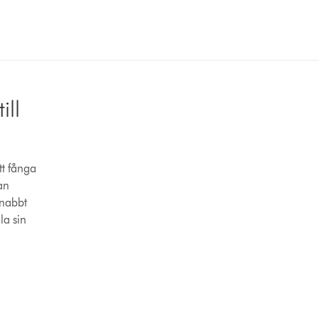
ill
tt fånga
an
snabbt
la sin