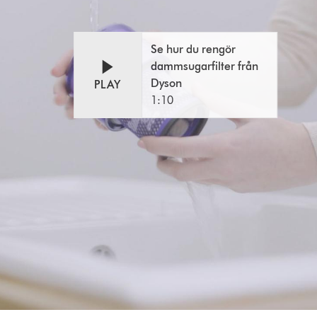
Se hur du rengör
dammsugarfilter från
Dyson
PLAY
1:10