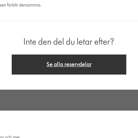
ssen förblir densamma.
Inte den del du letar efter?
Se alla reservdelar
eor och mer.