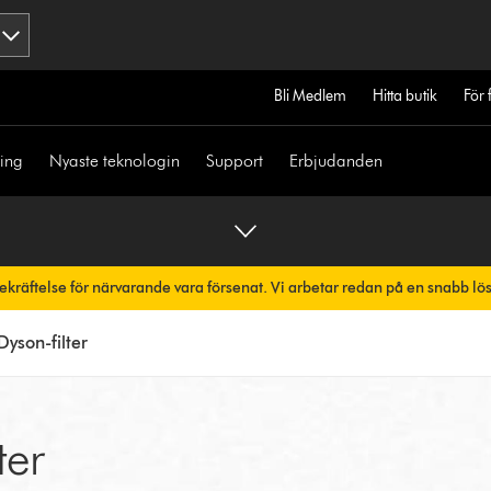
Bli Medlem
Hitta butik
För 
ning
Nyaste teknologin
Support
Erbjudanden
bekräftelse för närvarande vara försenat. Vi arbetar redan på en snabb lö
skt.
Dyson-filter
ter