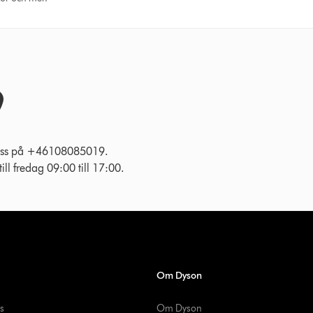
l oss på +46108085019.
ll fredag 09:00 till 17:00.
Om Dyson
s
Om Dyson