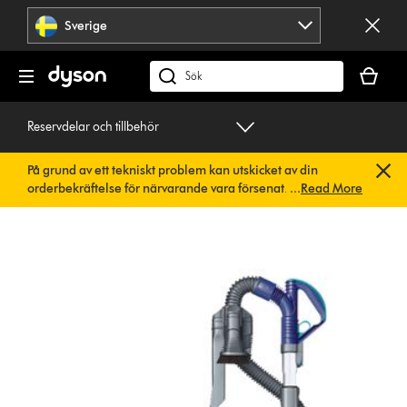
Hoppa
Sverige
över
navigering
Kundvag
är
Sök
tom
på
dyson.se
Reservdelar och tillbehör
På grund av ett tekniskt problem kan utskicket av din
orderbekräftelse för närvarande vara försenat. Vi arbetar
...
Read More
redan på en snabb lösning.
Du behöver inte göra någonting.
Din orderbekräftelse kommer snart att skickas till dig
automatiskt.