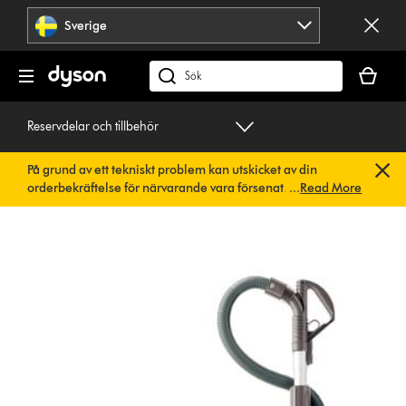
Hoppa
Sverige
över
navigering
Kundvag
är
Sök
tom
på
dyson.se
Reservdelar och tillbehör
På grund av ett tekniskt problem kan utskicket av din
orderbekräftelse för närvarande vara försenat. Vi arbetar
...
Read More
redan på en snabb lösning.
Du behöver inte göra någonting.
Din orderbekräftelse kommer snart att skickas till dig
automatiskt.