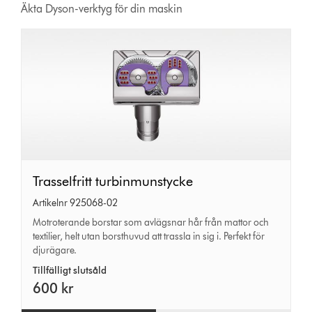
Äkta Dyson-verktyg för din maskin
Trasselfritt
Trasselfritt turbinmunstycke
turbinmunstycke
Artikelnr 925068-02
Motroterande borstar som avlägsnar hår från mattor och
textilier, helt utan borsthuvud att trassla in sig i. Perfekt för
djurägare.
Tillfälligt slutsåld
600 kr